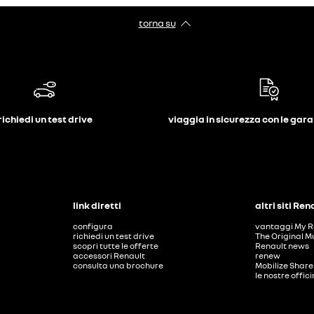
torna su
richiedi un test drive
viaggia in sicurezza con le gar
link diretti
altri siti Ren
configura
vantaggi My R
richiedi un test drive
The Original M
scopri tutte le offerte
Renault news
accessori Renault
renew
consulta una brochure
Mobilize Share
le nostre offic