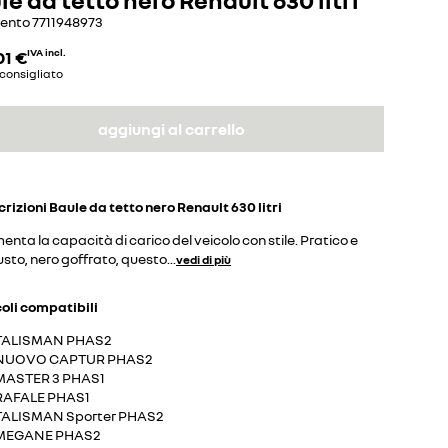
mento
7711948973
01 €
IVA incl.
consigliato
aggiungi al carrello
crizioni
Baule da tetto nero Renault 630 litri
nta la capacità di carico del veicolo con stile. Pratico e
sto, nero goffrato, questo
...
vedi di più
coli compatibili
TALISMAN PHAS2
NUOVO CAPTUR PHAS2
MASTER 3 PHAS1
RAFALE PHAS1
TALISMAN Sporter PHAS2
MEGANE PHAS2