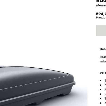
riferi
594,
Prezzo 
des
Aume
robu
vei