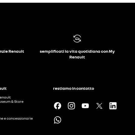
anzie Renault
semplificati la vita quotidiana con My
Renault
ault
restiamo in contatto
enault
useum & Store
ine e concessionarie