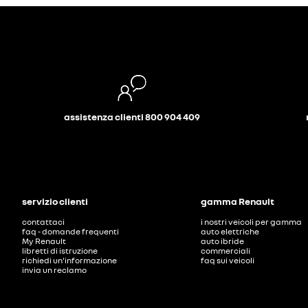
assistenza clienti 800 904 409
servizio clienti
gamma Renault
contattaci
i nostri veicoli per gamma
faq - domande frequenti
auto elettriche
My Renault
auto ibride
libretti di istruzione
commerciali
richiedi un'informazione
faq sui veicoli
invia un reclamo