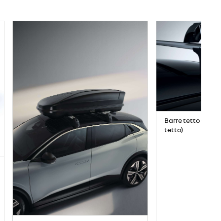
Barre tetto QuickF
tetto)