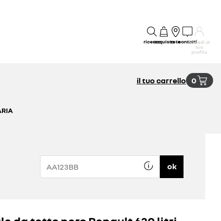
ricerca
acquisto
rete
contatti
accedi al
tuo
profilo
il tuo carrello
0
ARIA
ok
le da tetto nero Renault 630 litri