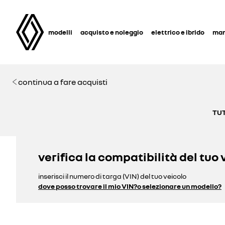
modelli
acquisto e noleggio
elettrico e ibrido
man
continua a fare acquisti
TUT
verifica la compatibilità del tuo 
inserisci il numero di targa (VIN) del tuo veicolo
dove posso trovare il mio VIN?
o selezionare un modello?