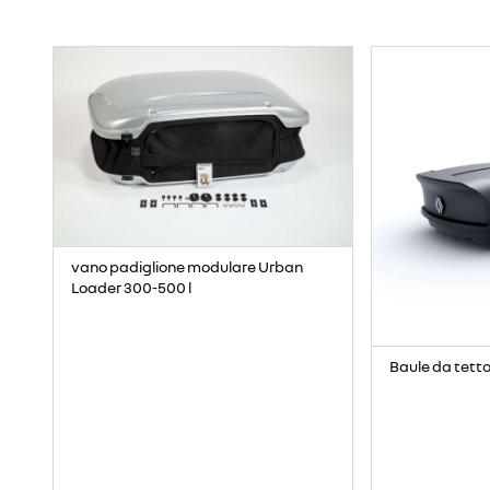
vano padiglione modulare Urban
Loader 300-500 l
Baule da tetto 