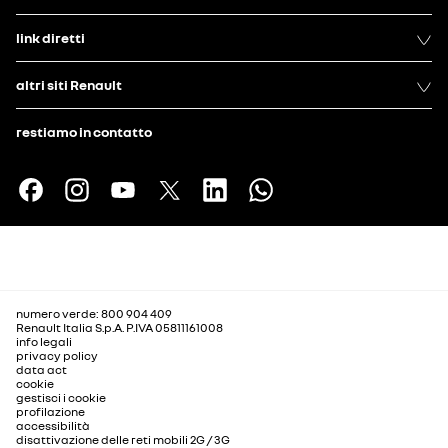
link diretti
altri siti Renault
restiamo in contatto
numero verde: 800 904 409
Renault Italia S.p.A. P.IVA 05811161008
info legali
privacy policy
data act
cookie
gestisci i cookie
profilazione
accessibilità
disattivazione delle reti mobili 2G / 3G