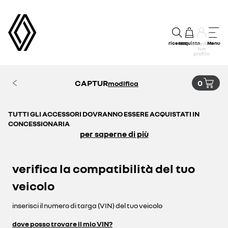
ricerca
acquisto
Menu
accedi al
tuo
profilo
CAPTUR
0
modifica
TUTTI GLI ACCESSORI DOVRANNO ESSERE ACQUISTATI IN
CONCESSIONARIA
per saperne di più
verifica la compatibilità del tuo
veicolo
inserisci il numero di targa (VIN) del tuo veicolo
dove posso trovare il mio VIN?