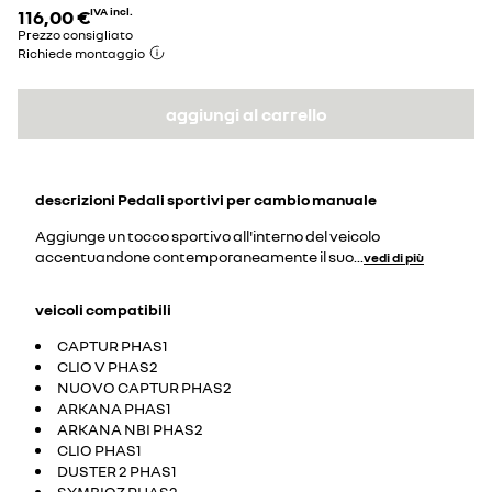
116,00 €
IVA incl.
Prezzo consigliato
Richiede montaggio
aggiungi al carrello
descrizioni
Pedali sportivi per cambio manuale
Aggiunge un tocco sportivo all'interno del veicolo
accentuandone contemporaneamente il suo
...
vedi di più
veicoli compatibili
CAPTUR PHAS1
CLIO V PHAS2
NUOVO CAPTUR PHAS2
ARKANA PHAS1
ARKANA NBI PHAS2
CLIO PHAS1
DUSTER 2 PHAS1
SYMBIOZ PHAS2