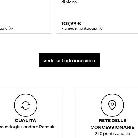
di cigno
107,99 €
ggio
Richiede montaggio
vedi tutti gli accessori​
QUALITÀ
RETE DELLE
econdo gli standard Renault
CONCESSIONARIE
250 punti vendita