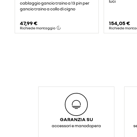
luci
cablaggio gancio traino a 13 pin per
gancio traino a collo di cigno
47,99 €
154,05 €
Richiede montaggio
Richiede monta
GARANZIA SU
accessori e manodopera
s