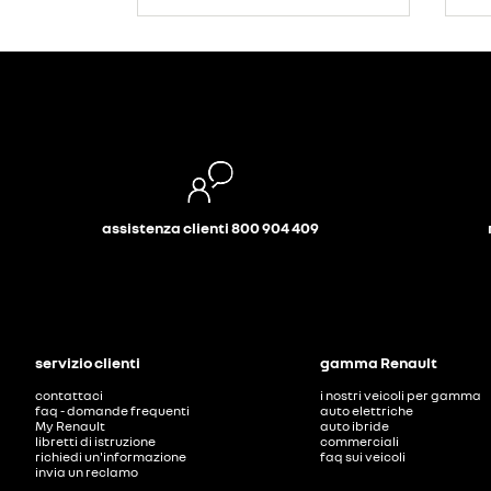
assistenza clienti 800 904 409
servizio clienti
gamma Renault
contattaci
i nostri veicoli per gamma
faq - domande frequenti
auto elettriche
My Renault
auto ibride
libretti di istruzione
commerciali
richiedi un'informazione
faq sui veicoli
invia un reclamo