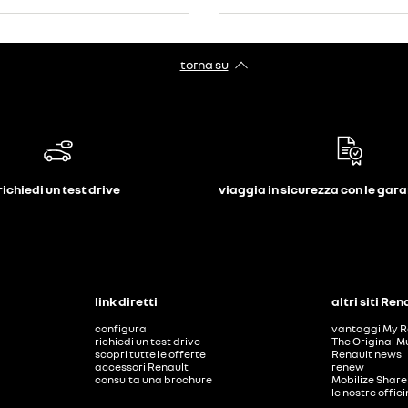
torna su
richiedi un test drive
viaggia in sicurezza con le gar
link diretti
altri siti Ren
configura
vantaggi My R
richiedi un test drive
The Original M
scopri tutte le offerte
Renault news
accessori Renault
renew
consulta una brochure
Mobilize Share
le nostre offic