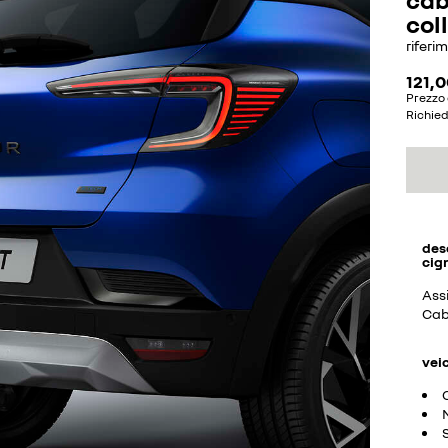
col
riferi
121,0
Prezzo 
Richie
des
cig
Assi
Cab
vei