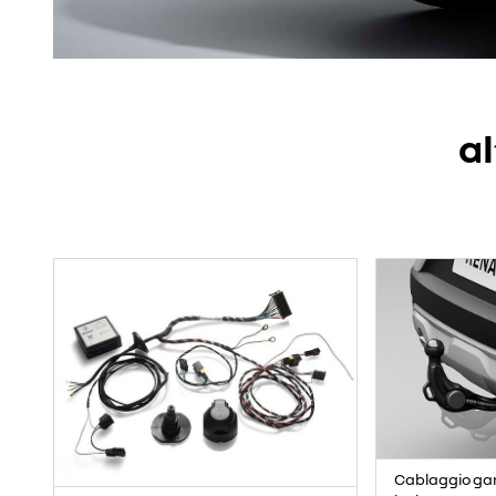
al
Cablaggio ganc