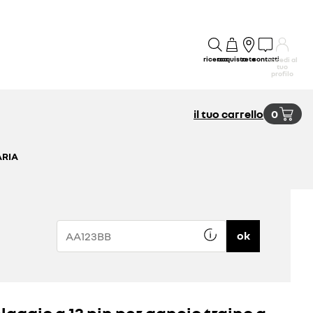
ricerca
acquisto
rete
contatti
accedi al
tuo
profilo
il tuo carrello
0
ARIA
ok
laggio a 13 pin per gancio traino a