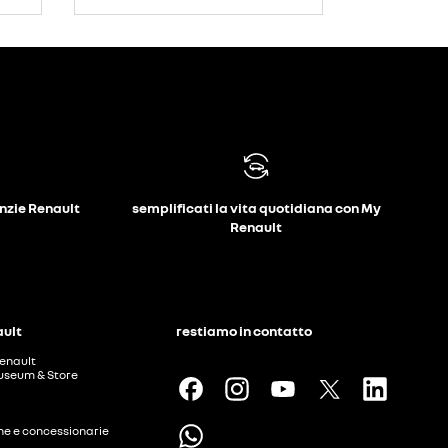
anzie Renault
semplificati la vita quotidiana con My
Renault
ault
restiamo in contatto
enault
useum & Store
ine e concessionarie