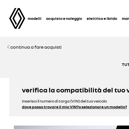
modelli
acquisto e noleggio
elettrico e ibrido
man
continua a fare acquisti
TUT
verifica la compatibilità del tuo 
inserisci il numero di targa (VIN) del tuo veicolo
dove posso trovare il mio VIN?
o selezionare un modello?