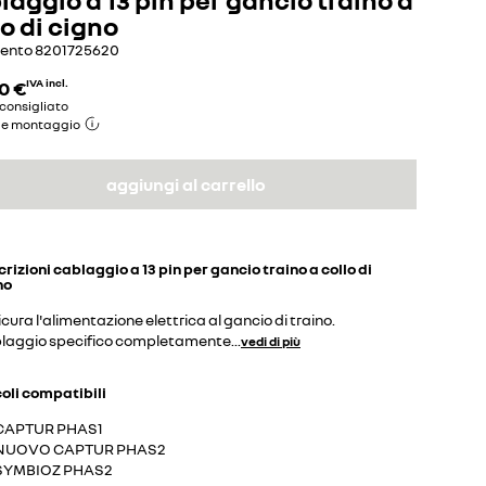
lo di cigno
mento
8201725620
0 €
IVA incl.
consigliato
de montaggio
aggiungi al carrello
crizioni
cablaggio a 13 pin per gancio traino a collo di
no
cura l'alimentazione elettrica al gancio di traino.
laggio specifico completamente
...
vedi di più
coli compatibili
CAPTUR PHAS1
NUOVO CAPTUR PHAS2
SYMBIOZ PHAS2