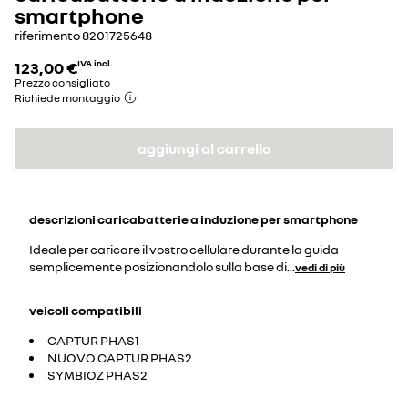
smartphone
riferimento
8201725648
123,00 €
IVA incl.
Prezzo consigliato
Richiede montaggio
aggiungi al carrello
descrizioni
caricabatterie a induzione per smartphone
Ideale per caricare il vostro cellulare durante la guida
semplicemente posizionandolo sulla base di
...
vedi di più
veicoli compatibili
CAPTUR PHAS1
NUOVO CAPTUR PHAS2
SYMBIOZ PHAS2