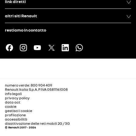
link diretti
altri siti Renault
restiamo in contatto
numero verde: 800 904 409
Renault Italia S.p.A. P.IVA 05811161008
info legali
privacy policy
data act
cookie
gestisci i cookie
profilazione
accessibilità
disattivazione delle reti mobili 2G / 3G
© Renault 2017 - 2026