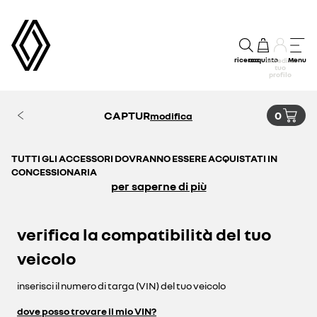
ricerca
acquisto
Menu
accedi al
tuo
profilo
CAPTUR
0
modifica
TUTTI GLI ACCESSORI DOVRANNO ESSERE ACQUISTATI IN
CONCESSIONARIA
per saperne di più
verifica la compatibilità del tuo
veicolo
inserisci il numero di targa (VIN) del tuo veicolo
dove posso trovare il mio VIN?