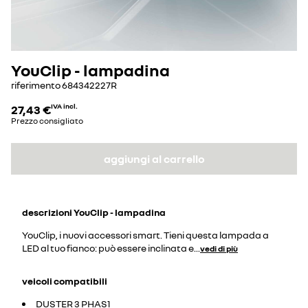
YouClip - lampadina
riferimento
684342227R
27,43 €
IVA incl.
Prezzo consigliato
aggiungi al carrello
descrizioni
YouClip - lampadina
YouClip, i nuovi accessori smart. Tieni questa lampada a
LED al tuo fianco: può essere inclinata e
...
vedi di più
veicoli compatibili
DUSTER 3 PHAS1