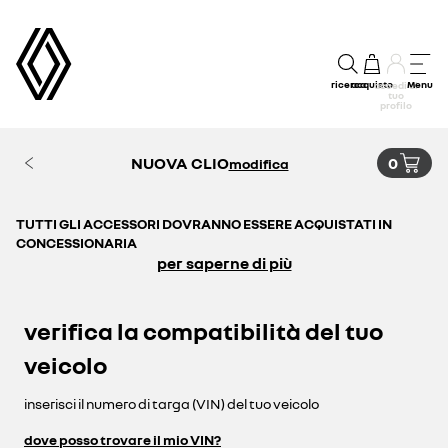
ricerca
acquisto
Menu
accedi al
tuo
profilo
NUOVA CLIO
0
modifica
TUTTI GLI ACCESSORI DOVRANNO ESSERE ACQUISTATI IN
CONCESSIONARIA
per saperne di più
verifica la compatibilità del tuo
veicolo
inserisci il numero di targa (VIN) del tuo veicolo
dove posso trovare il mio VIN?