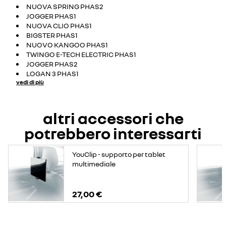
NUOVA SPRING PHAS2
JOGGER PHAS1
NUOVA CLIO PHAS1
BIGSTER PHAS1
NUOVO KANGOO PHAS1
TWINGO E-TECH ELECTRIC PHAS1
JOGGER PHAS2
LOGAN 3 PHAS1
vedi di più
altri accessori che
potrebbero interessarti
YouClip - supporto per tablet
multimediale
27,00 €