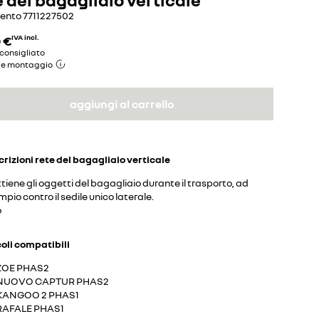
mento
7711227502
 €
IVA incl.
consigliato
de montaggio
aggiungi al carrello
crizioni
rete del bagagliaio verticale
tiene gli oggetti del bagagliaio durante il trasporto, ad
pio contro il sedile unico laterale.
o
coli compatibili
ZOE PHAS2
NUOVO CAPTUR PHAS2
KANGOO 2 PHAS1
RAFALE PHAS1