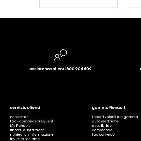
assistenza clienti 800 904 409
servizio clienti
gamma Renault
contattaci
i nostri veicoli per gamma
faq - domande frequenti
auto elettriche
My Renault
auto ibride
libretti di istruzione
commerciali
richiedi un'informazione
faq sui veicoli
invia un reclamo