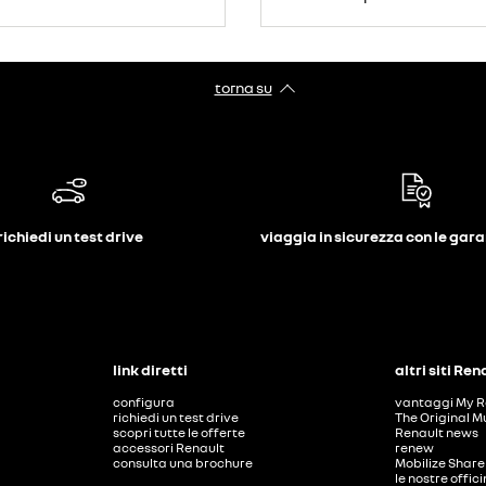
torna su
richiedi un test drive
viaggia in sicurezza con le gar
link diretti
altri siti Ren
configura
vantaggi My R
richiedi un test drive
The Original M
scopri tutte le offerte
Renault news
accessori Renault
renew
consulta una brochure
Mobilize Share
le nostre offic