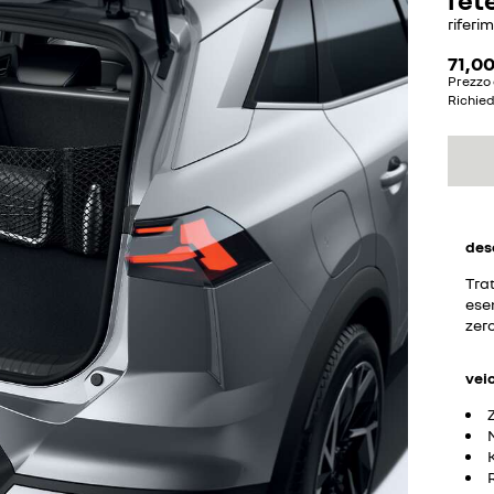
riferi
71,00
Prezzo 
Richie
des
Trat
esem
zer
vei