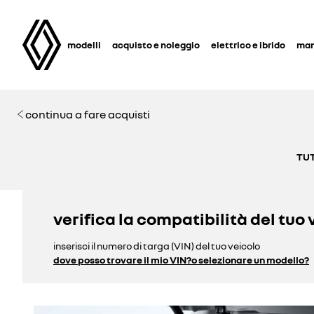
modelli
acquisto e noleggio
elettrico e ibrido
man
continua a fare acquisti
TUT
verifica la compatibilità del tuo 
inserisci il numero di targa (VIN) del tuo veicolo
dove posso trovare il mio VIN?
o selezionare un modello?