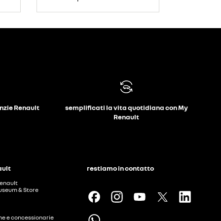
anzie Renault
semplificati la vita quotidiana con My
Renault
ault
restiamo in contatto
enault
useum & Store
ine e concessionarie