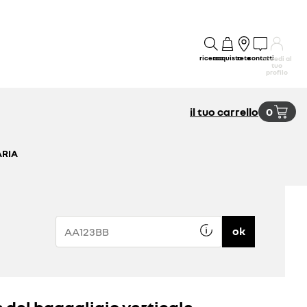
ricerca
acquisto
rete
contatti
accedi al
tuo
profilo
il tuo carrello
0
ARIA
ok
e del bagagliaio verticale