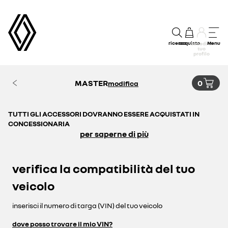
ricerca
acquisto
Menu
accedi al
tuo
profilo
MASTER
0
modifica
TUTTI GLI ACCESSORI DOVRANNO ESSERE ACQUISTATI IN
CONCESSIONARIA
per saperne di più
verifica la compatibilità del tuo
veicolo
inserisci il numero di targa (VIN) del tuo veicolo
dove posso trovare il mio VIN?