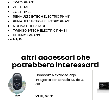
TWIZY PHAS1
ZOE PHAS1
ZOE PHAS2
RENAULT 5 E-TECH ELECTRIC PHAS1
RENAULT 4 E-TECH ELECTRIC PHAS1
NUOVA CLIO PHAS1
TWINGO E-TECH ELECTRIC PHAS1
FLUENCE PHAS3
vedi di più
altri accessori che
potrebbero interessarti
Dashcam Nextbase Piqo
integrata con scheda SD da 32
GB
200,53 €