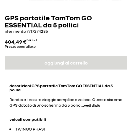
GPS portatile TomTom GO
ESSENTIAL da 5 pollici
riferimento
7717274285
404,49 €
IVA incl.
Prezzo consigliato
aggiungi al carrello
descrizioni
GPS portatile TomTom GO ESSENTIAL da 5
pollici
Rendete il vostro viaggio semplice e veloce! Questo sistema
GPS dotato di uno schermo da 5 pollici
...
vedi di più
veicoli compatibili
TWINGO PHAS1