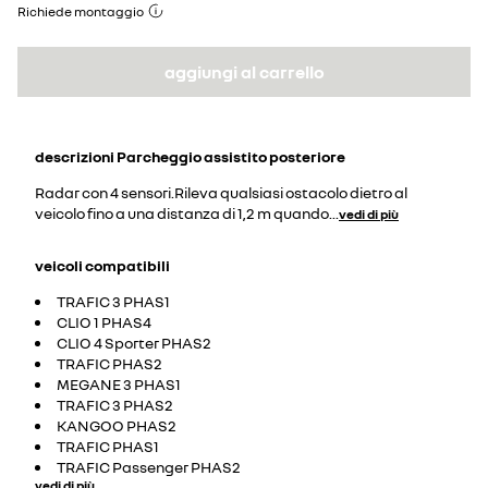
Richiede montaggio
aggiungi al carrello
descrizioni
Parcheggio assistito posteriore
Radar con 4 sensori.Rileva qualsiasi ostacolo dietro al
veicolo fino a una distanza di 1,2 m quando
...
vedi di più
veicoli compatibili
TRAFIC 3 PHAS1
CLIO 1 PHAS4
CLIO 4 Sporter PHAS2
TRAFIC PHAS2
MEGANE 3 PHAS1
TRAFIC 3 PHAS2
KANGOO PHAS2
TRAFIC PHAS1
TRAFIC Passenger PHAS2
vedi di più