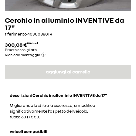
Cerchio in alluminio INVENTIVE da
17"
riferimento
403008801R
300,08 €
IVA incl.
Prezzo consigliato
Richiede montaggio
aggiungi al carrello
descrizioni
Cerchio in alluminio INVENTIVE da 17"
Migliorando lo stile e la sicurezza, si modifica
significativamente l'aspetto del veicolo.
ruota 6 J 17 5 50.
veicoli compatibili