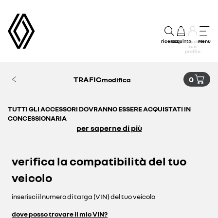
ricerca
acquisto
Menu
accedi al
tuo
profilo
TRAFIC
0
modifica
TUTTI GLI ACCESSORI DOVRANNO ESSERE ACQUISTATI IN
CONCESSIONARIA
per saperne di più
verifica la compatibilità del tuo
veicolo
inserisci il numero di targa (VIN) del tuo veicolo
dove posso trovare il mio VIN?