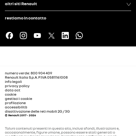
altri siti Renault
restiamo in contatto
numero verde: 800 904 409
Renault Italia S.p.A. P.IVA 05811161008
info legali
privacy policy
data act
cookie
gestisci i cookie
profilazione
accessibilità
disattivazione delle reti mobili 2G / 3G
© Renault 2017 - 2026
Taluni contenuti presenti in questo sito, inclusi sfondi, illustrazioni e,
occasionalmente, figure umane, possono essere stati generati o