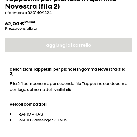
Novestra (fila 2)
riferimento
8201409824
62,00 €
IVA incl.
Prezzo consigliato
aggiungi al carrello
descrizioni
Tappetini per pianale in gomma Novestra (fila
2)
Fila 2. 1 componente per seconda fila Tappetino conducente
con logo del nome del
...
vedi di più
veicoli compatibili
TRAFIC PHAS1
TRAFIC Passenger PHAS2