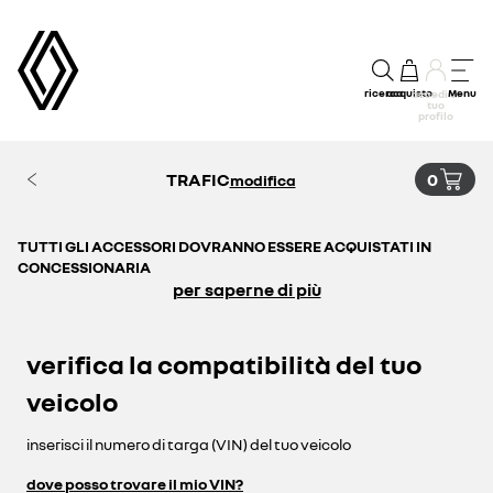
ricerca
acquisto
Menu
accedi al
tuo
profilo
TRAFIC
0
modifica
TUTTI GLI ACCESSORI DOVRANNO ESSERE ACQUISTATI IN
CONCESSIONARIA
per saperne di più
verifica la compatibilità del tuo
veicolo
inserisci il numero di targa (VIN) del tuo veicolo
dove posso trovare il mio VIN?