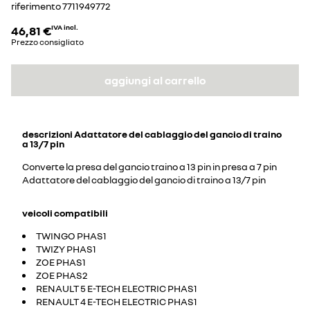
riferimento
7711949772
46,81 €
IVA incl.
Prezzo consigliato
aggiungi al carrello
descrizioni
Adattatore del cablaggio del gancio di traino
a 13/7 pin
Converte la presa del gancio traino a 13 pin in presa a 7 pin
Adattatore del cablaggio del gancio di traino a 13/7 pin
veicoli compatibili
TWINGO PHAS1
TWIZY PHAS1
ZOE PHAS1
ZOE PHAS2
RENAULT 5 E-TECH ELECTRIC PHAS1
RENAULT 4 E-TECH ELECTRIC PHAS1