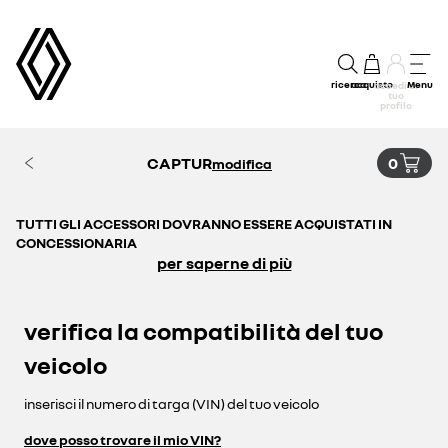
ricerca
acquisto
Menu
accedi al
tuo
profilo
CAPTUR
0
modifica
TUTTI GLI ACCESSORI DOVRANNO ESSERE ACQUISTATI IN
CONCESSIONARIA
per saperne di più
verifica la compatibilità del tuo
veicolo
inserisci il numero di targa (VIN) del tuo veicolo
dove posso trovare il mio VIN?