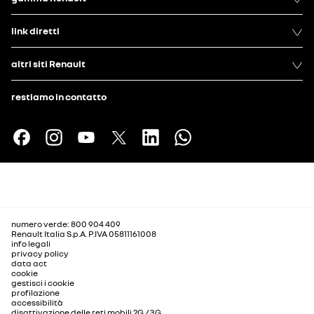
link diretti
altri siti Renault
restiamo in contatto
numero verde: 800 904 409
Renault Italia S.p.A. P.IVA 05811161008
info legali
privacy policy
data act
cookie
gestisci i cookie
profilazione
accessibilità
disattivazione delle reti mobili 2G / 3G