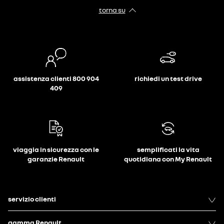
torna su
assistenza clienti 800 904
richiedi un test drive
409
viaggia in sicurezza con le
semplificati la vita
garanzie Renault
quotidiana con My Renault
servizio clienti
gamma Renault