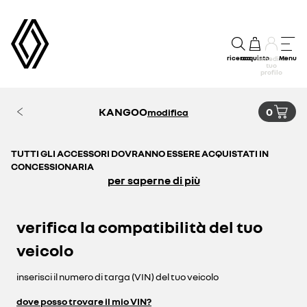
ricerca
acquisto
Menu
accedi al
tuo
profilo
KANGOO
0
modifica
TUTTI GLI ACCESSORI DOVRANNO ESSERE ACQUISTATI IN
CONCESSIONARIA
per saperne di più
verifica la compatibilità del tuo
veicolo
inserisci il numero di targa (VIN) del tuo veicolo
dove posso trovare il mio VIN?