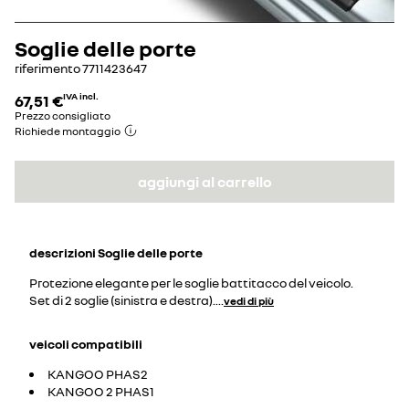
Soglie delle porte
riferimento
7711423647
67,51 €
IVA incl.
Prezzo consigliato
Richiede montaggio
aggiungi al carrello
descrizioni
Soglie delle porte
Protezione elegante per le soglie battitacco del veicolo.
Set di 2 soglie (sinistra e destra).
...
vedi di più
veicoli compatibili
KANGOO PHAS2
KANGOO 2 PHAS1