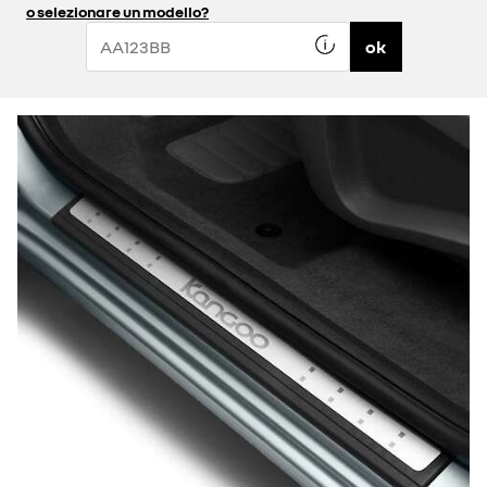
o selezionare un modello?
ok