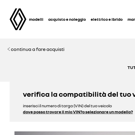
modelli
acquisto e noleggio
elettrico e ibrido
man
continua a fare acquisti
TUT
verifica la compatibilità del tuo 
inserisci il numero di targa (VIN) del tuo veicolo
dove posso trovare il mio VIN?
o selezionare un modello?