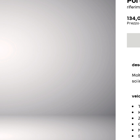
riferi
134,
Prezzo 
des
Molt
sci 
vei