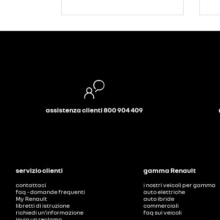
assistenza clienti 800 904 409
servizio clienti
gamma Renault
contattaci
i nostri veicoli per gamma
faq - domande frequenti
auto elettriche
My Renault
auto ibride
libretti di istruzione
commerciali
richiedi un'informazione
faq sui veicoli
invia un reclamo