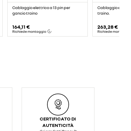
Cablaggio elettrico a 13 pin per
Cablaggio elettric
gancio traino
traino.
164,11 €
263,28 €
Richiede montaggio
Richiede montaggi
CERTIFICATO DI
AUTENTICITÀ