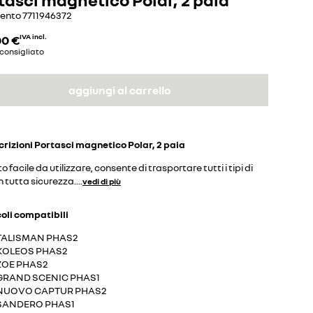
mento
7711946372
00 €
IVA incl.
consigliato
aggiungi al carrello
crizioni
Portasci magnetico Polar, 2 paia
o facile da utilizzare, consente di trasportare tutti i tipi di
in tutta sicurezza.
...
vedi di più
coli compatibili
TALISMAN PHAS2
KOLEOS PHAS2
ZOE PHAS2
GRAND SCENIC PHAS1
NUOVO CAPTUR PHAS2
SANDERO PHAS1