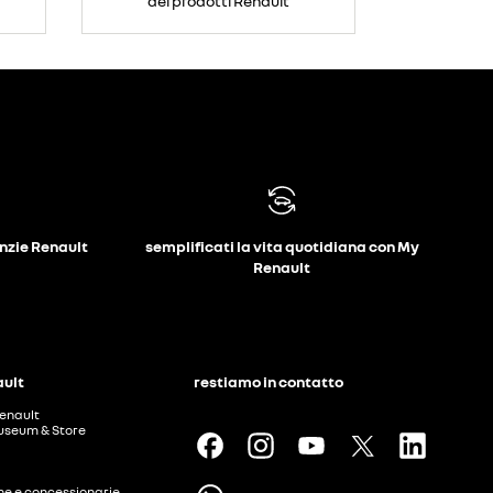
dei prodotti Renault
anzie Renault
semplificati la vita quotidiana con My
Renault
ault
restiamo in contatto
enault
useum & Store
ine e concessionarie