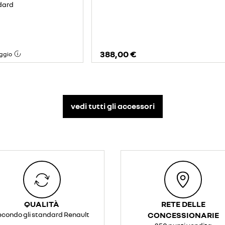
dard
388,00 €
ggio
vedi tutti gli accessori​
QUALITÀ
RETE DELLE
econdo gli standard Renault
CONCESSIONARIE