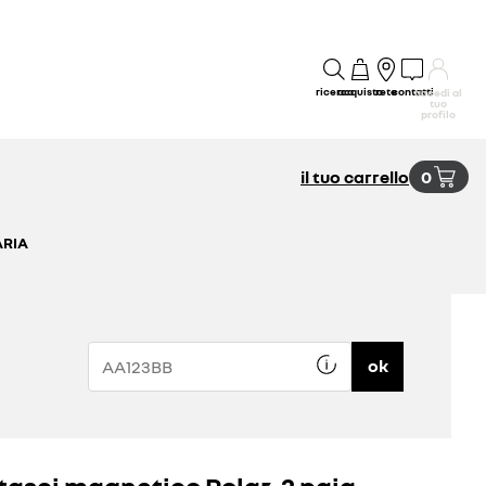
ricerca
acquisto
rete
contatti
accedi al
tuo
profilo
il tuo carrello
0
ARIA
ok
tasci magnetico Polar, 2 paia