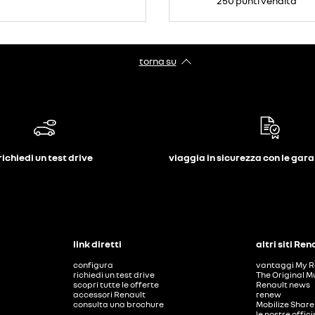
250 punti vendita
torna su
richiedi un test drive
viaggia in sicurezza con le gar
link diretti
altri siti Ren
configura
vantaggi My R
richiedi un test drive
The Original M
scopri tutte le offerte
Renault news
accessori Renault
renew
consulta una brochure
Mobilize Share
le nostre offic