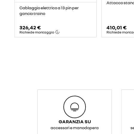
Attacco stan
Cablaggio elettrico a 13 pin per
gancio traino
326,42 €
410,01 €
Richiede montaggio
Richiede monta
GARANZIA SU
accessori e manodopera
s