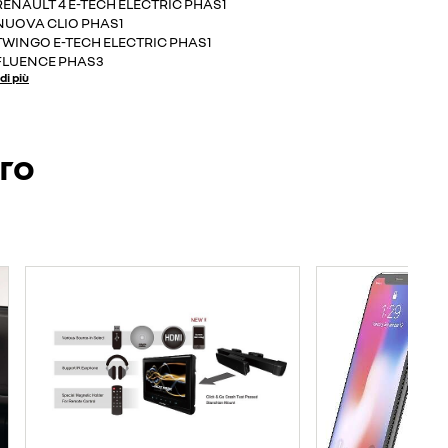
RENAULT 4 E-TECH ELECTRIC PHAS1
NUOVA CLIO PHAS1
TWINGO E-TECH ELECTRIC PHAS1
FLUENCE PHAS3
di più
ero