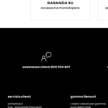
GARANZIA SU
accessori e manodopera
s
assistenza clienti 800 904 409
servizio clienti
gamma Renault
contattaci
i nostri veicoli per gamma
faq - domande frequenti
auto elettriche