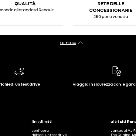
QUALITÀ
RETE DELLE
econdo gli standard Renault
CONCESSIONARIE
250 punti vendita
torna su
richiedi un test drive
viaggia in sicurezza con le gar
link diretti
altri siti Ren
configura
vantaggi My R
richiedi un test drive
The Original M