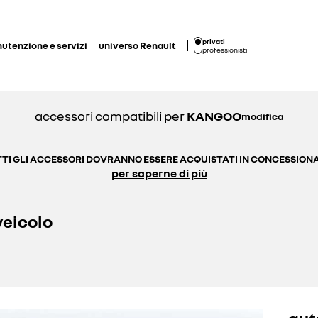
privati
utenzione e servizi
universo Renault
professionisti
accessori compatibili per
KANGOO
modifica
TI GLI ACCESSORI DOVRANNO ESSERE ACQUISTATI IN CONCESSION
per saperne di più
veicolo
aut