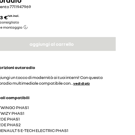
mento
7711947969
3 €
IVA incl.
consigliato
de montaggio
aggiungi al carrello
crizioni
autoradio
ungi un tocco di modernità ai tuoi interni! Con questa
oradio multimediale compatibile con
...
vedi di più
coli compatibili
TWINGO PHAS1
TWIZY PHAS1
ZOE PHAS1
ZOE PHAS2
RENAULT 5 E-TECH ELECTRIC PHAS1