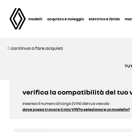
modelli
acquisto e noleggio
elettrico e ibrido
man
continua a fare acquisti
TUT
verifica la compatibilità del tuo 
inserisci il numero di targa (VIN) del tuo veicolo
dove posso trovare il mio VIN?
o selezionare un modello?