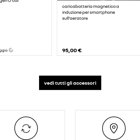
gen O'car
caricabatteria magnetico a
induzione per smartphone
sull'aeratore
95,00 €
ggio
vedi tutti gli accessori​