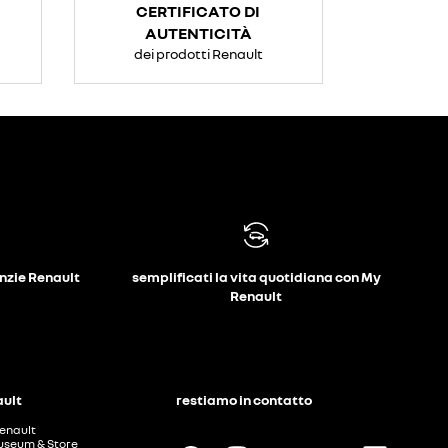
CERTIFICATO DI
AUTENTICITÀ
dei prodotti Renault
anzie Renault
semplificati la vita quotidiana con My
Renault
ault
restiamo in contatto
enault
useum & Store