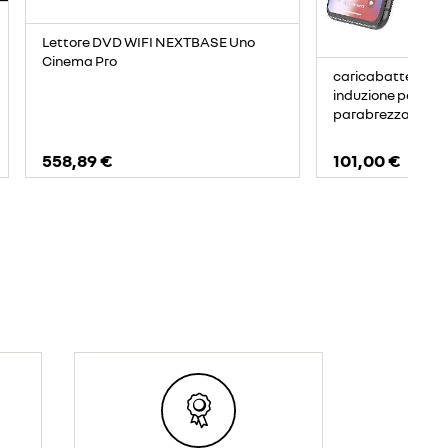
Lettore DVD WIFI NEXTBASE Uno
Cinema Pro
caricabatteria m
induzione per sma
parabrezza
558,89 €
101,00 €