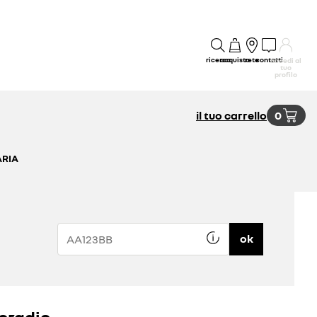
ricerca
acquisto
rete
contatti
accedi al
tuo
profilo
il tuo carrello
0
ARIA
ok
oradio