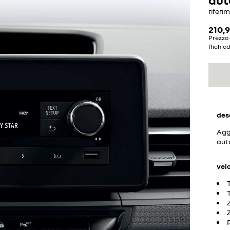
riferi
210,9
Prezzo 
Richie
des
Aggi
aut
vei