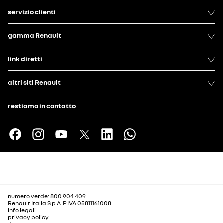
servizio clienti
gamma Renault
link diretti
altri siti Renault
restiamo in contatto
numero verde: 800 904 409
Renault Italia S.p.A. P.IVA 05811161008
info legali
privacy policy