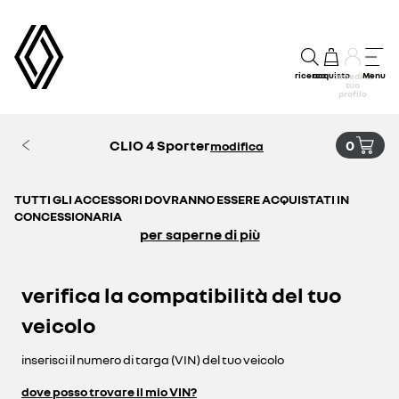
ricerca
acquisto
Menu
accedi al
tuo
profilo
CLIO 4 Sporter
0
modifica
TUTTI GLI ACCESSORI DOVRANNO ESSERE ACQUISTATI IN
CONCESSIONARIA
per saperne di più
verifica la compatibilità del tuo
veicolo
inserisci il numero di targa (VIN) del tuo veicolo
dove posso trovare il mio VIN?