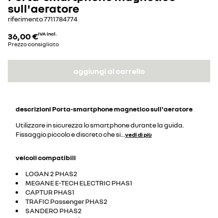
sull'aeratore
riferimento
7711784774
36,00 €
IVA incl.
Prezzo consigliato
aggiungi al carrello
descrizioni
Porta-smartphone magnetico sull'aeratore
Utilizzare in sicurezza lo smartphone durante la guida.
Fissaggio piccolo e discreto che si
...
vedi di più
veicoli compatibili
LOGAN 2 PHAS2
MEGANE E-TECH ELECTRIC PHAS1
CAPTUR PHAS1
TRAFIC Passenger PHAS2
SANDERO PHAS2