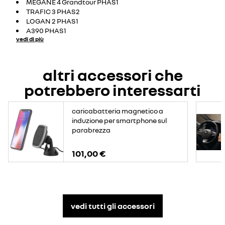
MEGANE 4 Grandtour PHAS1
TRAFIC 3 PHAS2
LOGAN 2 PHAS1
A390 PHAS1
vedi di più
altri accessori che
potrebbero interessarti
caricabatteria magnetico a
induzione per smartphone sul
parabrezza
101,00 €
vedi tutti gli accessori​