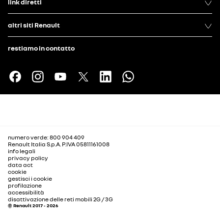
link diretti
altri siti Renault
restiamo in contatto
numero verde: 800 904 409
Renault Italia S.p.A. P.IVA 05811161008
info legali
privacy policy
data act
cookie
gestisci i cookie
profilazione
accessibilità
disattivazione delle reti mobili 2G / 3G
© Renault 2017 - 2026