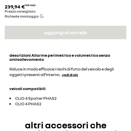
239,94 €
IVA incl.
Prezzo consigliato
Richiede montaggio
aggiungi al carrello
descrizioni
Allarme perimetrico e volumetrico senza
antisollevamento
Riduce in modo efficace i rischi di furto del veicolo e degli
oggetti presenti all'interno
...
vedi di più
veicoli compatibili
CLIO 4 Sporter PHAS2
CLIO 4 PHAS2
altri accessori che