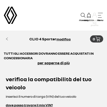
ricerca
acquisto
Menu
accedi al
tuo
profilo
CLIO 4 Sporter
0
modifica
TUTTI GLI ACCESSORI DOVRANNO ESSERE ACQUISTATI IN
CONCESSIONARIA
per saperne di più
verifica la compatibilità del tuo
veicolo
inserisci il numero di targa (VIN) del tuo veicolo
dove posso trovare il mio VIN?