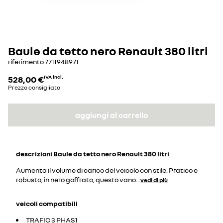
Baule da tetto nero Renault 380 litri
riferimento
7711948971
528,00 €
IVA incl.
Prezzo consigliato
aggiungi al carrello
descrizioni
Baule da tetto nero Renault 380 litri
Aumenta il volume di carico del veicolo con stile. Pratico e
robusto, in nero goffrato, questo vano
...
vedi di più
veicoli compatibili
TRAFIC 3 PHAS1