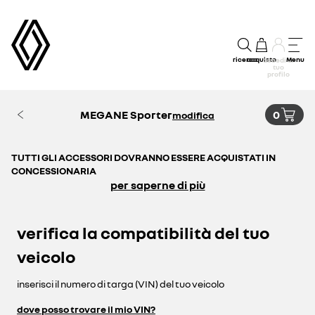
ricerca
acquisto
Menu
accedi al
tuo
profilo
MEGANE Sporter
0
modifica
TUTTI GLI ACCESSORI DOVRANNO ESSERE ACQUISTATI IN
CONCESSIONARIA
per saperne di più
verifica la compatibilità del tuo
veicolo
inserisci il numero di targa (VIN) del tuo veicolo
dove posso trovare il mio VIN?