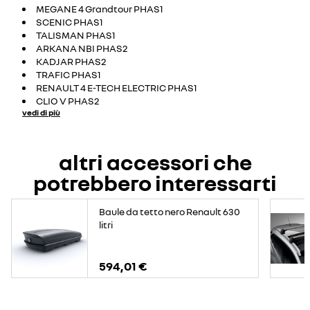
MEGANE 4 Grandtour PHAS1
SCENIC PHAS1
TALISMAN PHAS1
ARKANA NBI PHAS2
KADJAR PHAS2
TRAFIC PHAS1
RENAULT 4 E-TECH ELECTRIC PHAS1
CLIO V PHAS2
vedi di più
altri accessori che
potrebbero interessarti
Baule da tetto nero Renault 630
litri
594,01 €