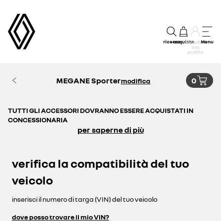
ricerca
acquisto
Menu
accedi al
tuo
profilo
MEGANE Sporter
0
modifica
TUTTI GLI ACCESSORI DOVRANNO ESSERE ACQUISTATI IN
CONCESSIONARIA
per saperne di più
verifica la compatibilità del tuo
veicolo
inserisci il numero di targa (VIN) del tuo veicolo
dove posso trovare il mio VIN?