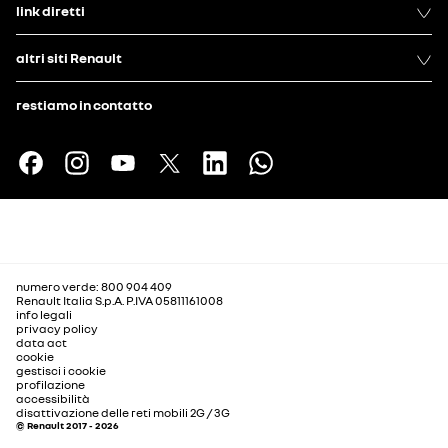
link diretti
altri siti Renault
restiamo in contatto
numero verde: 800 904 409
Renault Italia S.p.A. P.IVA 05811161008
info legali
privacy policy
data act
cookie
gestisci i cookie
profilazione
accessibilità
disattivazione delle reti mobili 2G / 3G
© Renault 2017 - 2026