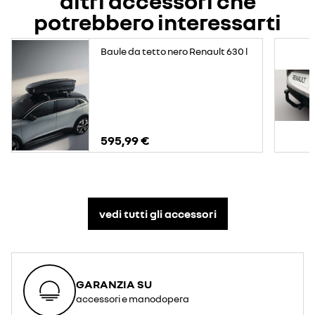
altri accessori che
potrebbero interessarti
Baule da tetto nero Renault 630 l
595,99 €
vedi tutti gli accessori​
GARANZIA SU
accessori e manodopera