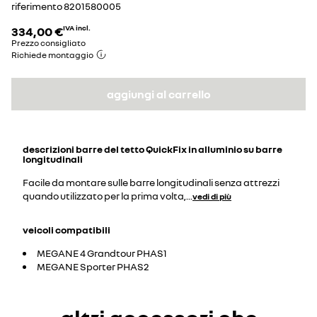
riferimento
8201580005
334,00 €
IVA incl.
Prezzo consigliato
Richiede montaggio
aggiungi al carrello
descrizioni
barre del tetto QuickFix in alluminio su barre
longitudinali
Facile da montare sulle barre longitudinali senza attrezzi
quando utilizzato per la prima volta,
...
vedi di più
veicoli compatibili
MEGANE 4 Grandtour PHAS1
MEGANE Sporter PHAS2