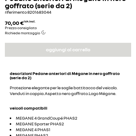
goffrato (serie da 2)
riferimento
8201683044
70,00 €
IVA incl.
Prezzo consigliato
Richiede montaggio
aggiungi al carrello
descrizioni
Pedane anteriori di Mégane in nero goffrato
(serie da 2)
Protezione elegante per le soglie battitacco del veicolo.
Venduti in coppia.Aspetto nero goffrato.Logo Mégane.
veicoli compatibili
MEGANE 4 GrandCoupé PHAS2
MEGANE Sporter PHAS2
MEGANE 4 PHAS1
MEGANE PHAS2