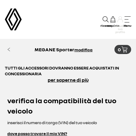
ricerca
acquisto
Menu
accedi al
tuo
profilo
MEGANE Sporter
0
modifica
TUTTI GLI ACCESSORI DOVRANNO ESSERE ACQUISTATI IN
CONCESSIONARIA
per saperne di più
verifica la compatibilità del tuo
veicolo
inserisci il numero di targa (VIN) del tuo veicolo
dove posso trovare il mio VIN?