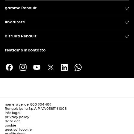
gamma Renault
link diretti
altri siti Renault
restiamo in contatto
numero verde: 800 904 409
Renault Italia S.p.A. P.IVA 05811161008
info legali
privacy policy
data act
cookie
gestisci i cookie
profilazione