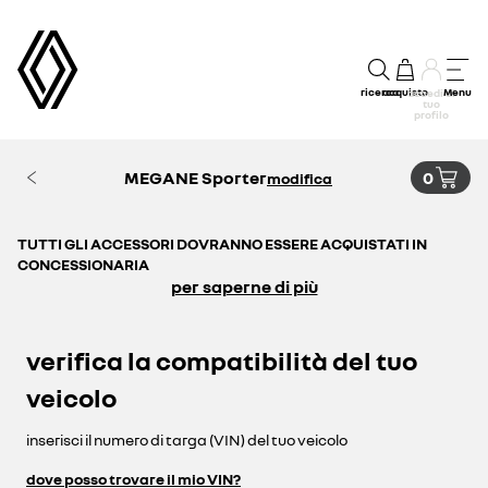
ricerca
acquisto
Menu
accedi al
tuo
profilo
MEGANE Sporter
0
modifica
TUTTI GLI ACCESSORI DOVRANNO ESSERE ACQUISTATI IN
CONCESSIONARIA
per saperne di più
verifica la compatibilità del tuo
veicolo
inserisci il numero di targa (VIN) del tuo veicolo
dove posso trovare il mio VIN?