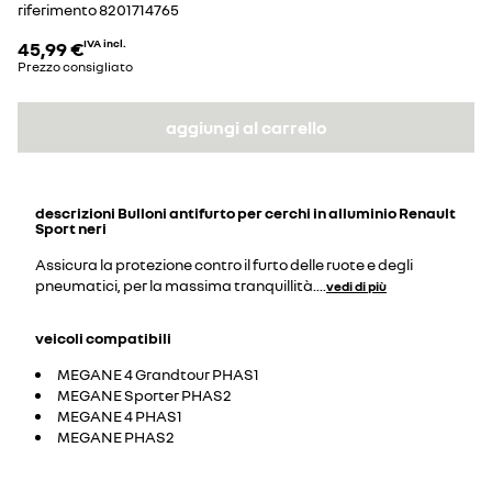
riferimento
8201714765
45,99 €
IVA incl.
Prezzo consigliato
aggiungi al carrello
descrizioni
Bulloni antifurto per cerchi in alluminio Renault
Sport neri
Assicura la protezione contro il furto delle ruote e degli
pneumatici, per la massima tranquillità.
...
vedi di più
veicoli compatibili
MEGANE 4 Grandtour PHAS1
MEGANE Sporter PHAS2
MEGANE 4 PHAS1
MEGANE PHAS2