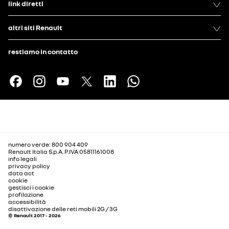
link diretti
altri siti Renault
restiamo in contatto
numero verde: 800 904 409
Renault Italia S.p.A. P.IVA 05811161008
info legali
privacy policy
data act
cookie
gestisci i cookie
profilazione
accessibilità
disattivazione delle reti mobili 2G / 3G
© Renault 2017 - 2026