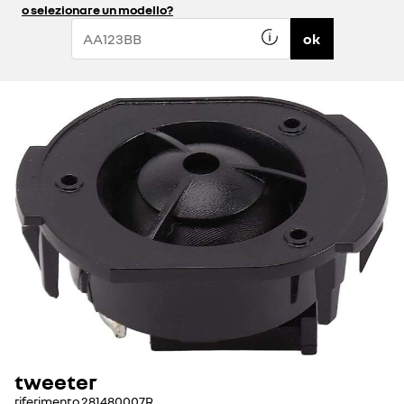
o selezionare un modello?
ok
tweeter
riferimento
281480007R