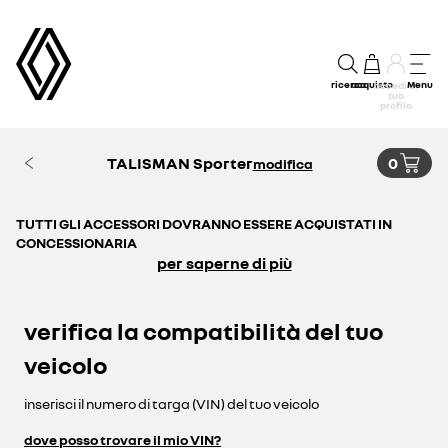
ricerca
acquisto
Menu
accedi al
tuo
profilo
TALISMAN Sporter
0
modifica
TUTTI GLI ACCESSORI DOVRANNO ESSERE ACQUISTATI IN
CONCESSIONARIA
per saperne di più
verifica la compatibilità del tuo
veicolo
inserisci il numero di targa (VIN) del tuo veicolo
dove posso trovare il mio VIN?