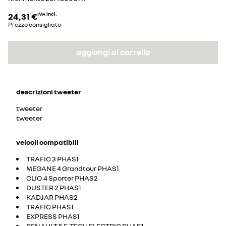
24,31 €
IVA incl.
Prezzo consigliato
aggiungi al carrello
descrizioni
tweeter
tweeter
tweeter
veicoli compatibili
TRAFIC 3 PHAS1
MEGANE 4 Grandtour PHAS1
CLIO 4 Sporter PHAS2
DUSTER 2 PHAS1
KADJAR PHAS2
TRAFIC PHAS1
EXPRESS PHAS1
RENAULT 5 E-TECH ELECTRIC PHAS1