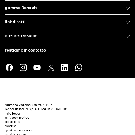
gamma Renault
link diretti
altri siti Renault
restiamo in contatto
numero verde: 800 904 409
Renault Italia S.p.A. P.IVA 05811161008
info legali
privacy policy
data act
cookie
gestisci i cookie
profilazione