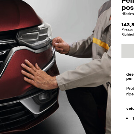
pos
riferi
143,
Prezzo 
Richie
des
per
Prot
ripe
vei