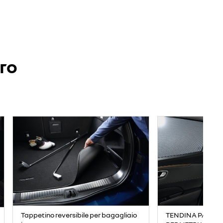
ero
TENDINA PARASO
Tappetino reversibile per bagagliaio