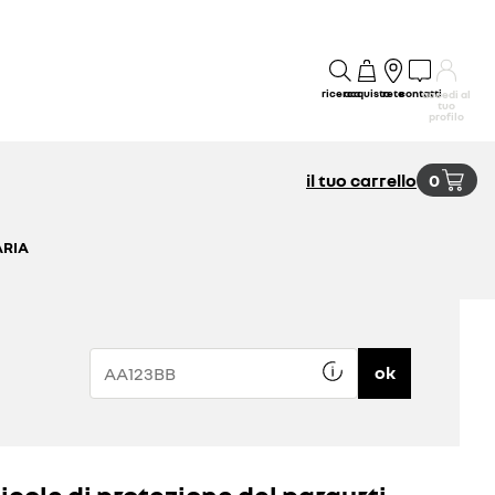
ricerca
acquisto
rete
contatti
accedi al
tuo
profilo
il tuo carrello
0
ARIA
ok
licole di protezione del paraurti