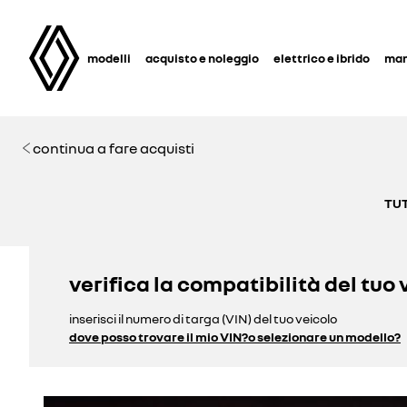
modelli
acquisto e noleggio
elettrico e ibrido
man
continua a fare acquisti
TUT
verifica la compatibilità del tuo 
inserisci il numero di targa (VIN) del tuo veicolo
dove posso trovare il mio VIN?
o selezionare un modello?