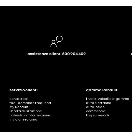
assistenza clienti 800 904 409
servizio clienti
gamma Renault
contattaci
i nostri veicoli per gamma
faq - domande frequenti
auto elettriche
My Renault
auto ibride
libretti di istruzione
commerciali
richiedi un'informazione
faq sui veicoli
invia un reclamo