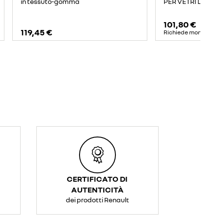
PER VETRI LATER
in tessuto-gomma
101,80 €
119,45 €
Richiede montaggi
CERTIFICATO DI
AUTENTICITÀ
dei prodotti Renault