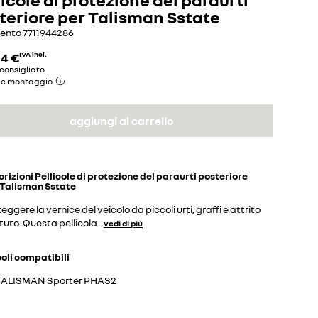
teriore per Talisman Sstate
mento
7711944286
34 €
IVA incl.
consigliato
de montaggio
aggiungi al carrello
crizioni
Pellicole di protezione del paraurti posteriore
 Talisman Sstate
eggere la vernice del veicolo da piccoli urti, graffi e attrito
tuto. Questa pellicola
...
vedi di più
coli compatibili
TALISMAN Sporter PHAS2