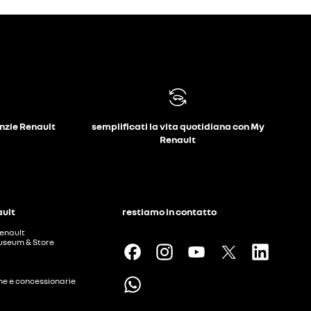
anzie Renault
semplificati la vita quotidiana con My
Renault
ault
restiamo in contatto
enault
useum & Store
ine e concessionarie