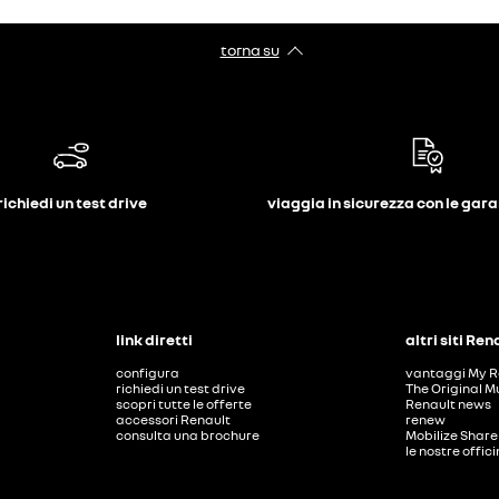
torna su
richiedi un test drive
viaggia in sicurezza con le gar
link diretti
altri siti Ren
configura
vantaggi My R
richiedi un test drive
The Original M
scopri tutte le offerte
Renault news
accessori Renault
renew
consulta una brochure
Mobilize Share
le nostre offic