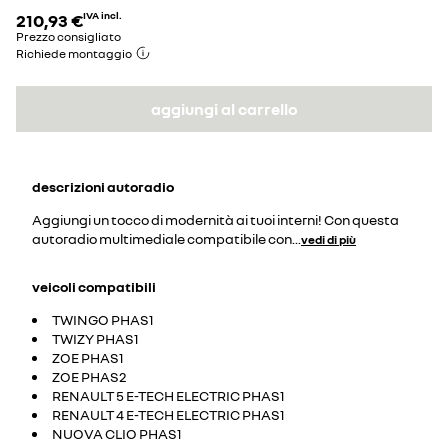
210,93 €
IVA incl.
Prezzo consigliato
Richiede montaggio
aggiungi al carrello
descrizioni
autoradio
Aggiungi un tocco di modernità ai tuoi interni! Con questa
autoradio multimediale compatibile con
...
vedi di più
veicoli compatibili
TWINGO PHAS1
TWIZY PHAS1
ZOE PHAS1
ZOE PHAS2
RENAULT 5 E-TECH ELECTRIC PHAS1
RENAULT 4 E-TECH ELECTRIC PHAS1
NUOVA CLIO PHAS1