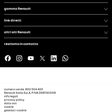
gamma Renault
link diretti
altri siti Renault
restiamo in contatto
numero verde: 800 904 409
Renault Italia S.p.A. P.IVA 05811161008
info legali
privacy policy
data act
cookie
gestisci i cookie