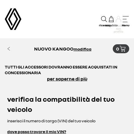
ricerca
acquisto
Menu
accedi al
tuo
profilo
NUOVO KANGOO
0
modifica
TUTTI GLI ACCESSORI DOVRANNO ESSERE ACQUISTATI IN
CONCESSIONARIA
per saperne di più
verifica la compatibilità del tuo
veicolo
inserisci il numero di targa (VIN) del tuo veicolo
dove posso trovare il mio VIN?