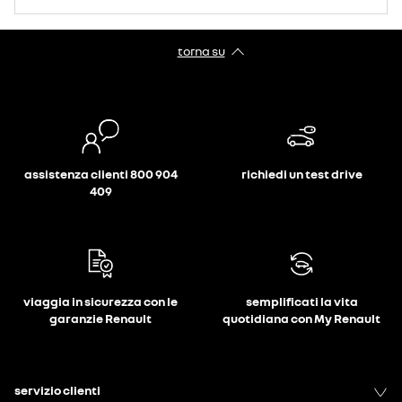
torna su
assistenza clienti 800 904
richiedi un test drive
409
viaggia in sicurezza con le
semplificati la vita
garanzie Renault
quotidiana con My Renault
servizio clienti