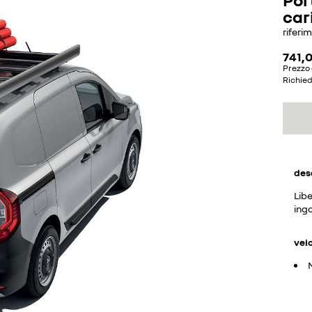
car
riferi
741,
Prezzo 
Richie
des
Libe
ingo
vei