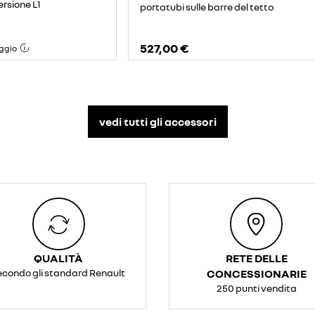
ersione L1
portatubi sulle barre del tetto
527,00 €
ggio
vedi tutti gli accessori​
QUALITÀ
RETE DELLE
econdo gli standard Renault
CONCESSIONARIE
250 punti vendita