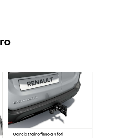
ero
Gancio traino fisso a 4 fori