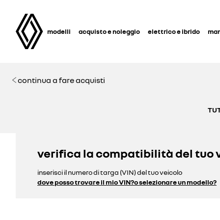
modelli
acquisto e noleggio
elettrico e ibrido
man
continua a fare acquisti
TUT
verifica la compatibilità del tuo 
inserisci il numero di targa (VIN) del tuo veicolo
dove posso trovare il mio VIN?
o selezionare un modello?