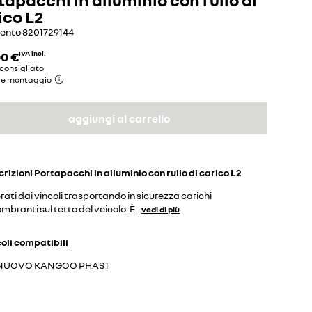
ico L2
mento
8201729144
00 €
IVA incl.
consigliato
de montaggio
aggiungi al carrello
crizioni
Portapacchi in alluminio con rullo di carico L2
rati dai vincoli trasportando in sicurezza carichi
mbranti sul tetto del veicolo. È
...
vedi di più
coli compatibili
NUOVO KANGOO PHAS1