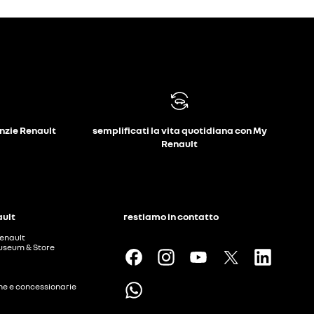
anzie Renault
semplificati la vita quotidiana con My
Renault
ault
restiamo in contatto
enault
useum & Store
ine e concessionarie