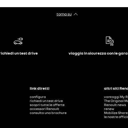
torna su
richiedi un test drive
viaggia in sicurezza con le gar
link diretti
altri siti Ren
configura
vantaggi My R
richiedi un test drive
The Original M
scopri tutte le offerte
Renault news
accessori Renault
renew
consulta una brochure
Mobilize Share
le nostre offic