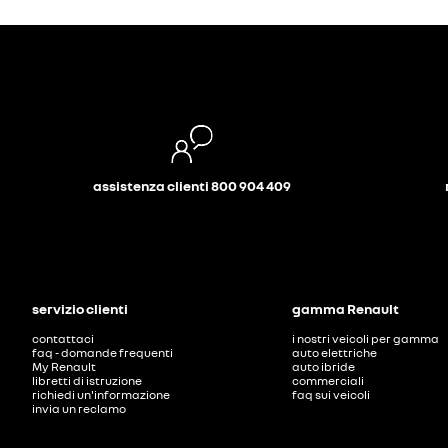
assistenza clienti 800 904 409
servizio clienti
gamma Renault
contattaci
i nostri veicoli per gamma
faq - domande frequenti
auto elettriche
My Renault
auto ibride
libretti di istruzione
commerciali
richiedi un'informazione
faq sui veicoli
invia un reclamo