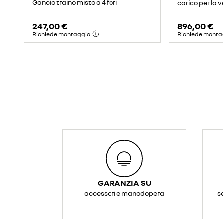
Gancio traino misto a 4 fori
carico per la v
247,00 €
896,00 €
Richiede montaggio
Richiede monta
GARANZIA SU
accessori e manodopera
s