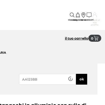
ricerca
acquisto
rete
contatti
accedi al
tuo
profilo
il tuo carrello
0
ARIA
ok
tapacchi in alluminio con rullo di