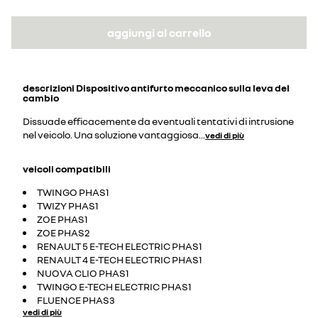
aggiungi al carrello
descrizioni
Dispositivo antifurto meccanico sulla leva del
cambio
Dissuade efficacemente da eventuali tentativi di intrusione
nel veicolo. Una soluzione vantaggiosa
...
vedi di più
veicoli compatibili
TWINGO PHAS1
TWIZY PHAS1
ZOE PHAS1
ZOE PHAS2
RENAULT 5 E-TECH ELECTRIC PHAS1
RENAULT 4 E-TECH ELECTRIC PHAS1
NUOVA CLIO PHAS1
TWINGO E-TECH ELECTRIC PHAS1
FLUENCE PHAS3
vedi di più