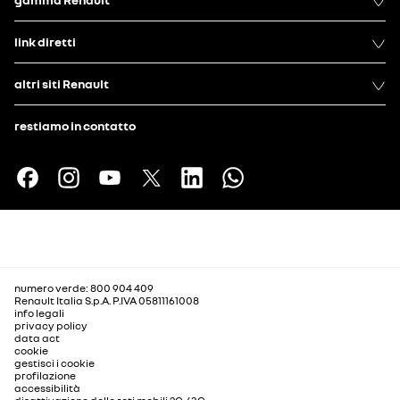
link diretti
altri siti Renault
restiamo in contatto
numero verde: 800 904 409
Renault Italia S.p.A. P.IVA 05811161008
info legali
privacy policy
data act
cookie
gestisci i cookie
profilazione
accessibilità