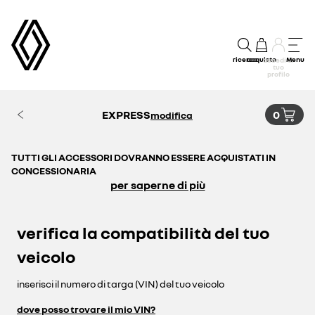
ricerca
acquisto
Menu
accedi al
tuo
profilo
EXPRESS
0
modifica
TUTTI GLI ACCESSORI DOVRANNO ESSERE ACQUISTATI IN
CONCESSIONARIA
per saperne di più
verifica la compatibilità del tuo
veicolo
inserisci il numero di targa (VIN) del tuo veicolo
dove posso trovare il mio VIN?