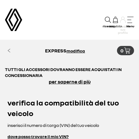
ricerca
acquisto
Menu
accedi al
tuo
profilo
EXPRESS
0
modifica
TUTTI GLI ACCESSORI DOVRANNO ESSERE ACQUISTATI IN
CONCESSIONARIA
per saperne di più
verifica la compatibilità del tuo
veicolo
inserisci il numero di targa (VIN) del tuo veicolo
dove posso trovare il mio VIN?