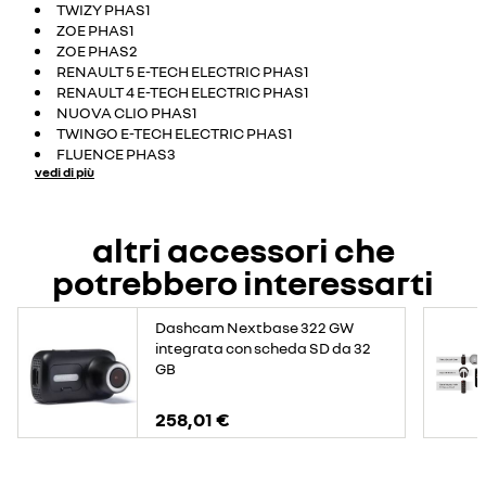
TWIZY PHAS1
ZOE PHAS1
ZOE PHAS2
RENAULT 5 E-TECH ELECTRIC PHAS1
RENAULT 4 E-TECH ELECTRIC PHAS1
NUOVA CLIO PHAS1
TWINGO E-TECH ELECTRIC PHAS1
FLUENCE PHAS3
vedi di più
altri accessori che
potrebbero interessarti
Dashcam Nextbase 322 GW
integrata con scheda SD da 32
GB
258,01 €