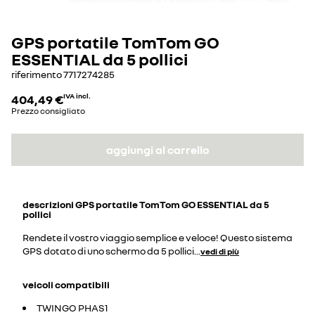
GPS portatile TomTom GO
ESSENTIAL da 5 pollici
riferimento
7717274285
404,49 €
IVA incl.
Prezzo consigliato
aggiungi al carrello
descrizioni
GPS portatile TomTom GO ESSENTIAL da 5
pollici
Rendete il vostro viaggio semplice e veloce! Questo sistema
GPS dotato di uno schermo da 5 pollici
...
vedi di più
veicoli compatibili
TWINGO PHAS1