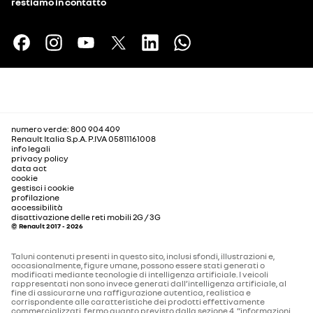
restiamo in contatto
numero verde: 800 904 409
Renault Italia S.p.A. P.IVA 05811161008
info legali
privacy policy
data act
cookie
gestisci i cookie
profilazione
accessibilità
disattivazione delle reti mobili 2G / 3G
© Renault 2017 - 2026
Taluni contenuti presenti in questo sito, inclusi sfondi, illustrazioni e,
occasionalmente, figure umane, possono essere stati generati o
modificati mediante tecnologie di intelligenza artificiale. I veicoli
rappresentati non sono invece generati dall’intelligenza artificiale, al
fine di assicurarne una raffigurazione autentica, realistica e
corrispondente alle caratteristiche dei prodotti effettivamente
commercializzati, fermo quanto previsto dalla sezione 4. “informazioni