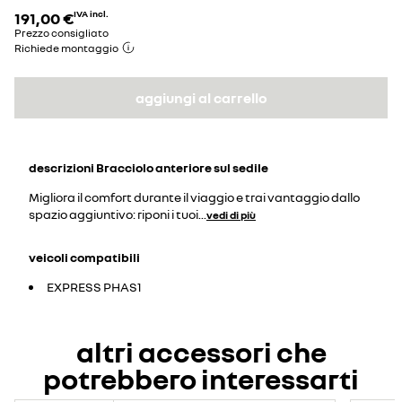
191,00 €
IVA incl.
Prezzo consigliato
Richiede montaggio
aggiungi al carrello
descrizioni
Bracciolo anteriore sul sedile
Migliora il comfort durante il viaggio e trai vantaggio dallo
spazio aggiuntivo: riponi i tuoi
...
vedi di più
veicoli compatibili
EXPRESS PHAS1
altri accessori che
potrebbero interessarti