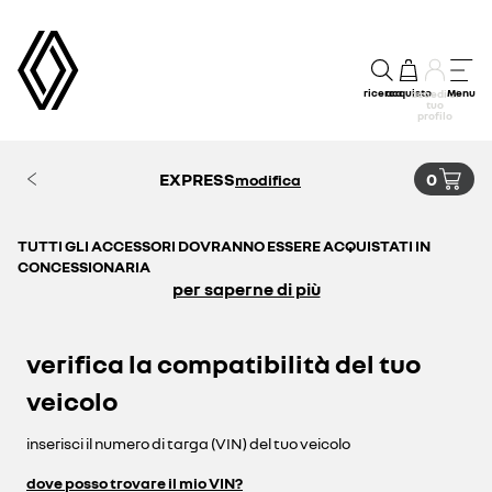
ricerca
acquisto
Menu
accedi al
tuo
profilo
EXPRESS
0
modifica
TUTTI GLI ACCESSORI DOVRANNO ESSERE ACQUISTATI IN
CONCESSIONARIA
per saperne di più
verifica la compatibilità del tuo
veicolo
inserisci il numero di targa (VIN) del tuo veicolo
dove posso trovare il mio VIN?