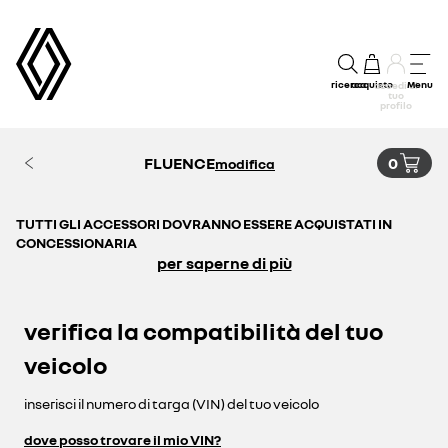
ricerca
acquisto
Menu
accedi al
tuo
profilo
FLUENCE
0
modifica
TUTTI GLI ACCESSORI DOVRANNO ESSERE ACQUISTATI IN
CONCESSIONARIA
per saperne di più
verifica la compatibilità del tuo
veicolo
inserisci il numero di targa (VIN) del tuo veicolo
dove posso trovare il mio VIN?