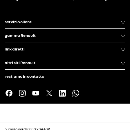
servizio clienti
gamma Renault
link diretti
altri siti Renault
restiamo in contatto
numero verde: 800 904 409