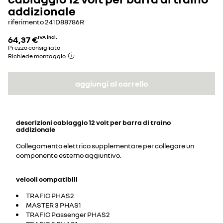
addizionale
riferimento
241D88786R
64,37 €
IVA incl.
Prezzo consigliato
Richiede montaggio
aggiungi al carrello
descrizioni
cablaggio 12 volt per barra di traino
addizionale
Collegamento elettrico supplementare per collegare un
componente esterno aggiuntivo.
veicoli compatibili
TRAFIC PHAS2
MASTER 3 PHAS1
TRAFIC Passenger PHAS2