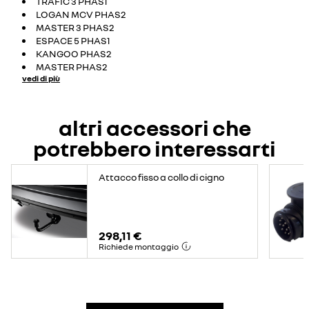
TRAFIC 3 PHAS1
LOGAN MCV PHAS2
MASTER 3 PHAS2
ESPACE 5 PHAS1
KANGOO PHAS2
MASTER PHAS2
vedi di più
altri accessori che
potrebbero interessarti
Attacco fisso a collo di cigno
298,11 €
Richiede montaggio