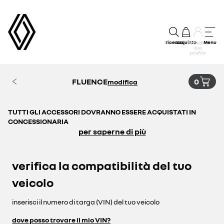
ricerca
acquisto
Menu
accedi al
tuo
profilo
FLUENCE
0
modifica
TUTTI GLI ACCESSORI DOVRANNO ESSERE ACQUISTATI IN
CONCESSIONARIA
per saperne di più
verifica la compatibilità del tuo
veicolo
inserisci il numero di targa (VIN) del tuo veicolo
dove posso trovare il mio VIN?