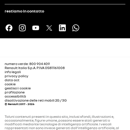
restiamo in contatto
numero verde: 800 904 409
Renault Italia S.p.A. P.IVA 05811161008
info legali
privacy policy
data act
cookie
gestisci i cookie
profilazione
accessibilità
disattivazione delle reti mobili 2G / 3G
© Renault 2017 - 2026
Taluni contenuti presenti in questo sito, inclusi sfondi, illustrazioni e,
occasionalmente, figure umane, possono essere stati generati o
modificati mediante tecnologie di intelligenza artificiale. I veicoli
rappresentati non sono invece generati dall’intelligenza artificiale, al