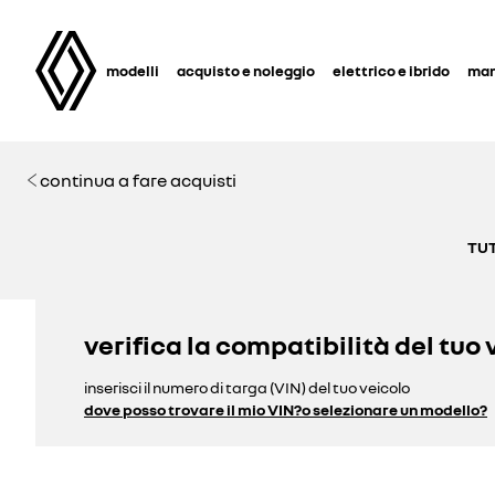
modelli
acquisto e noleggio
elettrico e ibrido
man
continua a fare acquisti
TUT
verifica la compatibilità del tuo 
inserisci il numero di targa (VIN) del tuo veicolo
dove posso trovare il mio VIN?
o selezionare un modello?