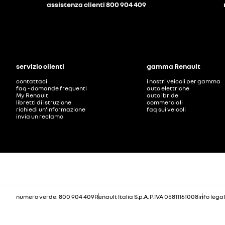
assistenza clienti 800 904 409
servizio clienti
gamma Renault
contattaci
i nostri veicoli per gamma
faq - domande frequenti
auto elettriche
My Renault
auto ibride
libretti di istruzione
commerciali
richiedi un'informazione
faq sui veicoli
invia un reclamo
numero verde: 800 904 409
Renault Italia S.p.A. P.IVA 05811161008
info legal