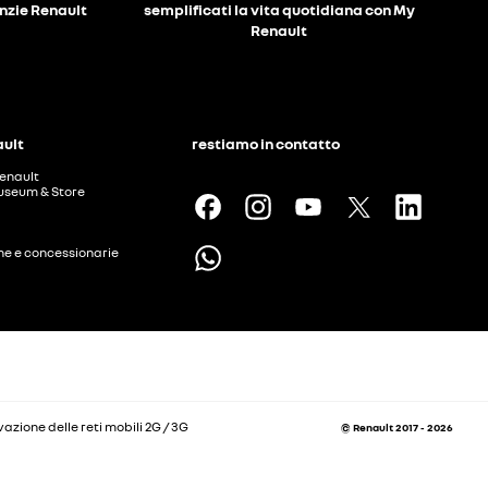
anzie Renault
semplificati la vita quotidiana con My
Renault
ault
restiamo in contatto
enault
useum & Store
ine e concessionarie
vazione delle reti mobili 2G / 3G
© Renault 2017 - 2026