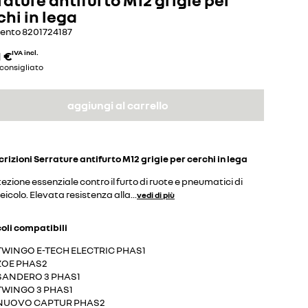
chi in lega
mento
8201724187
1 €
IVA incl.
consigliato
aggiungi al carrello
crizioni
Serrature antifurto M12 grigie per cerchi in lega
ezione essenziale contro il furto di ruote e pneumatici di
eicolo. Elevata resistenza alla
...
vedi di più
coli compatibili
TWINGO E-TECH ELECTRIC PHAS1
ZOE PHAS2
SANDERO 3 PHAS1
TWINGO 3 PHAS1
NUOVO CAPTUR PHAS2