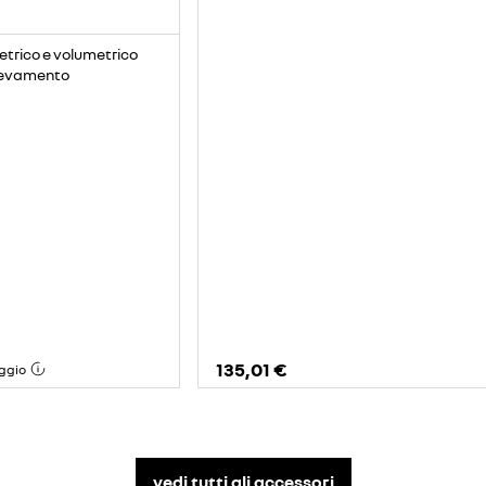
etrico e volumetrico
llevamento
135,01 €
ggio
vedi tutti gli accessori​