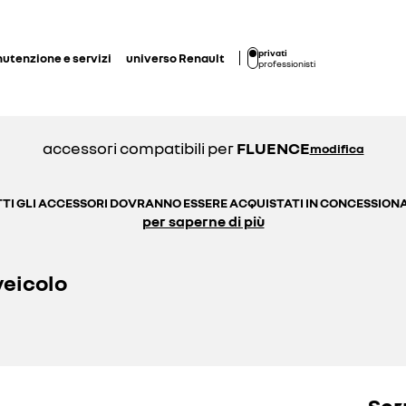
privati
utenzione e servizi
universo Renault
professionisti
accessori compatibili per
FLUENCE
modifica
TI GLI ACCESSORI DOVRANNO ESSERE ACQUISTATI IN CONCESSION
per saperne di più
veicolo
Ser