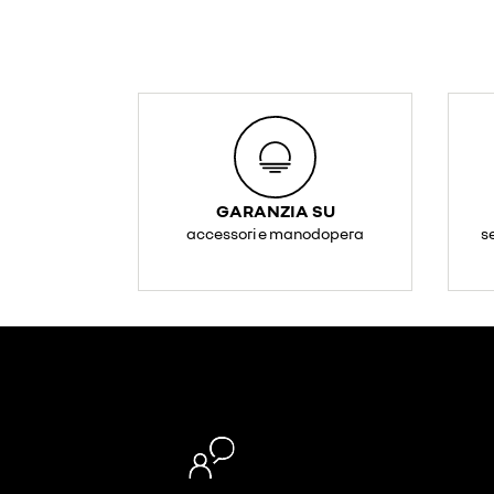
GARANZIA SU
accessori e manodopera
s