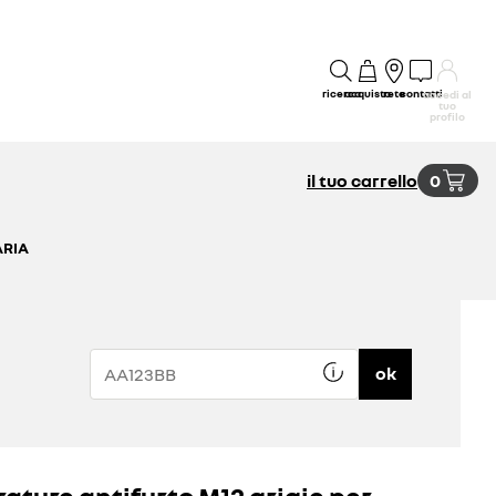
ricerca
acquisto
rete
contatti
accedi al
tuo
profilo
il tuo carrello
0
ARIA
ok
rature antifurto M12 grigie per