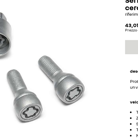
cer
riferi
43,0
Prezzo 
des
Prot
un v
vei