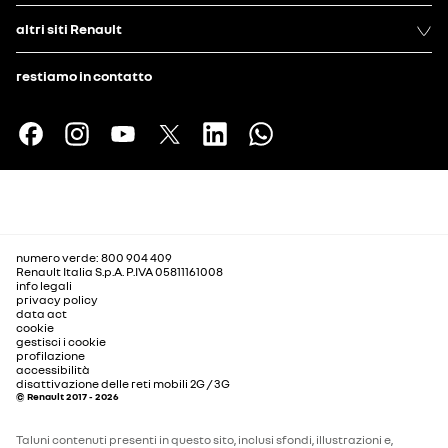
altri siti Renault
restiamo in contatto
numero verde: 800 904 409
Renault Italia S.p.A. P.IVA 05811161008
info legali
privacy policy
data act
cookie
gestisci i cookie
profilazione
accessibilità
disattivazione delle reti mobili 2G / 3G
© Renault 2017 - 2026
Taluni contenuti presenti in questo sito, inclusi sfondi, illustrazioni e,