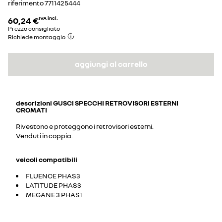
riferimento
7711425444
60,24 €
IVA incl.
Prezzo consigliato
Richiede montaggio
aggiungi al carrello
descrizioni
GUSCI SPECCHI RETROVISORI ESTERNI
CROMATI
Rivestono e proteggono i retrovisori esterni.
Venduti in coppia.
veicoli compatibili
FLUENCE PHAS3
LATITUDE PHAS3
MEGANE 3 PHAS1