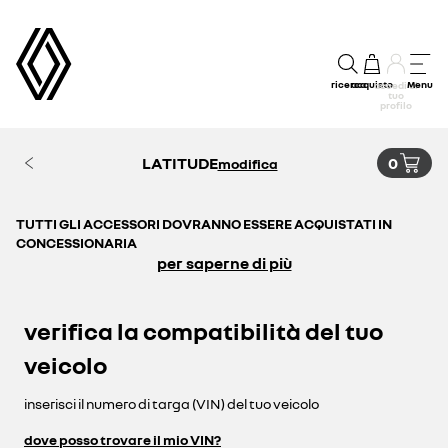
ricerca
acquisto
Menu
accedi al
tuo
profilo
LATITUDE
0
modifica
TUTTI GLI ACCESSORI DOVRANNO ESSERE ACQUISTATI IN
CONCESSIONARIA
per saperne di più
verifica la compatibilità del tuo
veicolo
inserisci il numero di targa (VIN) del tuo veicolo
dove posso trovare il mio VIN?