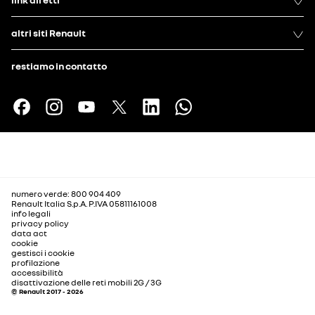
altri siti Renault
restiamo in contatto
numero verde: 800 904 409
Renault Italia S.p.A. P.IVA 05811161008
info legali
privacy policy
data act
cookie
gestisci i cookie
profilazione
accessibilità
disattivazione delle reti mobili 2G / 3G
© Renault 2017 - 2026