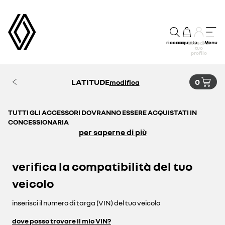
ricerca
acquisto
Menu
accedi al
tuo
profilo
LATITUDE
0
modifica
TUTTI GLI ACCESSORI DOVRANNO ESSERE ACQUISTATI IN
CONCESSIONARIA
per saperne di più
verifica la compatibilità del tuo
veicolo
inserisci il numero di targa (VIN) del tuo veicolo
dove posso trovare il mio VIN?