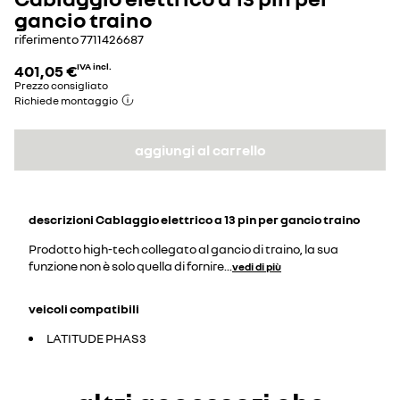
gancio traino
riferimento
7711426687
401,05 €
IVA incl.
Prezzo consigliato
Richiede montaggio
aggiungi al carrello
descrizioni
Cablaggio elettrico a 13 pin per gancio traino
Prodotto high-tech collegato al gancio di traino, la sua
funzione non è solo quella di fornire
...
vedi di più
veicoli compatibili
LATITUDE PHAS3