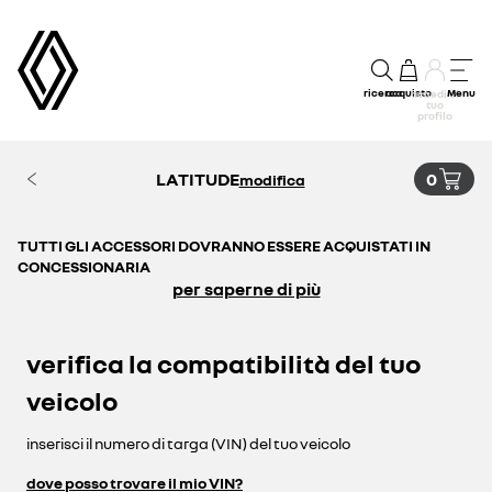
ricerca
acquisto
Menu
accedi al
tuo
profilo
LATITUDE
0
modifica
TUTTI GLI ACCESSORI DOVRANNO ESSERE ACQUISTATI IN
CONCESSIONARIA
per saperne di più
verifica la compatibilità del tuo
veicolo
inserisci il numero di targa (VIN) del tuo veicolo
dove posso trovare il mio VIN?