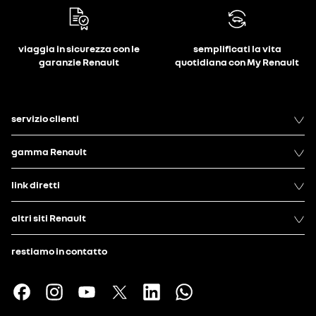
viaggia in sicurezza con le
semplificati la vita
garanzie Renault
quotidiana con My Renault
servizio clienti
gamma Renault
link diretti
altri siti Renault
restiamo in contatto