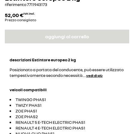
riferimento
7711943173
52,00 €
IVA incl.
Prezzo consigliato
aggiungi al carrello
descrizioni
Estintore europeo 2 kg
Posizionato a portata del conducente, può essere utilizzato
tempestivamente secondo necessità.
...
vedi di più
veicoli compatibili
TWINGO PHAS1
TWIZY PHAS1
ZOE PHAS1
ZOE PHAS2
RENAULT 5 E-TECH ELECTRIC PHAS1
RENAULT 4 E-TECH ELECTRIC PHAS1
NUOVA CLIO PHAS1