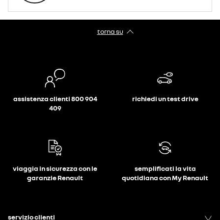
torna su
assistenza clienti 800 904
richiedi un test drive
409
viaggia in sicurezza con le
semplificati la vita
garanzie Renault
quotidiana con My Renault
servizio clienti