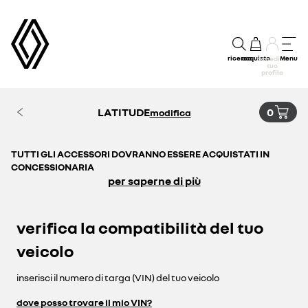
ricerca
acquisto
Menu
accedi al
tuo
profilo
LATITUDE
0
modifica
TUTTI GLI ACCESSORI DOVRANNO ESSERE ACQUISTATI IN
CONCESSIONARIA
per saperne di più
verifica la compatibilità del tuo
veicolo
inserisci il numero di targa (VIN) del tuo veicolo
dove posso trovare il mio VIN?