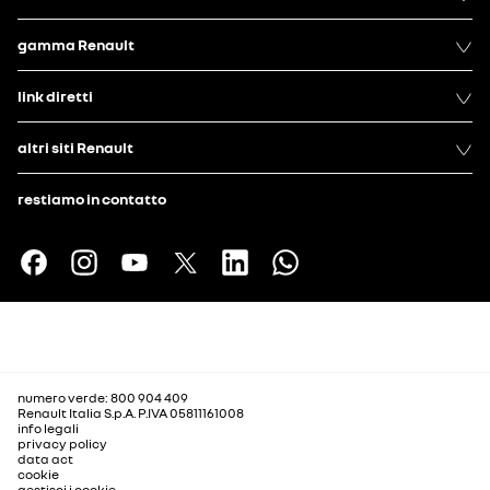
gamma Renault
link diretti
altri siti Renault
restiamo in contatto
numero verde: 800 904 409
Renault Italia S.p.A. P.IVA 05811161008
info legali
privacy policy
data act
cookie
gestisci i cookie