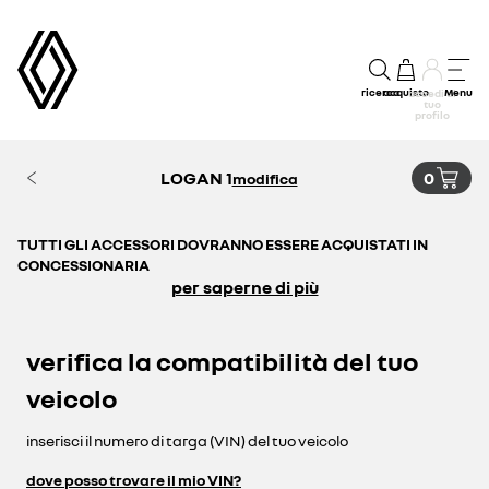
ricerca
acquisto
Menu
accedi al
tuo
profilo
LOGAN 1
0
modifica
TUTTI GLI ACCESSORI DOVRANNO ESSERE ACQUISTATI IN
CONCESSIONARIA
per saperne di più
verifica la compatibilità del tuo
veicolo
inserisci il numero di targa (VIN) del tuo veicolo
dove posso trovare il mio VIN?