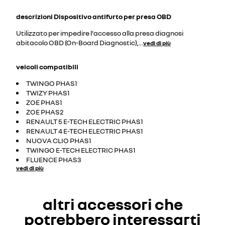
descrizioni
Dispositivo antifurto per presa OBD
Utilizzato per impedire l'accesso alla presa diagnosi
abitacolo OBD (On-Board Diagnostic),
...
vedi di più
veicoli compatibili
TWINGO PHAS1
TWIZY PHAS1
ZOE PHAS1
ZOE PHAS2
RENAULT 5 E-TECH ELECTRIC PHAS1
RENAULT 4 E-TECH ELECTRIC PHAS1
NUOVA CLIO PHAS1
TWINGO E-TECH ELECTRIC PHAS1
FLUENCE PHAS3
vedi di più
altri accessori che
potrebbero interessarti