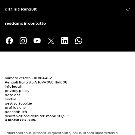
altri siti Renault
restiamo in contatto
numero verde: 800 904 409
Renault Italia S.p.A. P.IVA 05811161008
info legali
privacy policy
data act
cookie
gestisci i cookie
profilazione
accessibilità
disattivazione delle reti mobili 2G / 3G
© Renault 2017 - 2026
Taluni contenuti presenti in questo sito, inclusi sfondi, illustrazioni e,