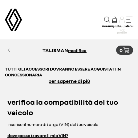
ricerca
acquisto
Menu
accedi al
tuo
profilo
TALISMAN
0
modifica
TUTTI GLI ACCESSORI DOVRANNO ESSERE ACQUISTATI IN
CONCESSIONARIA
per saperne di più
verifica la compatibilità del tuo
veicolo
inserisci il numero di targa (VIN) del tuo veicolo
dove posso trovare il mio VIN?