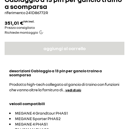
a scomparsa
riferimento
241D86772R
351,01 €
IVA incl.
Prezzo consigliato
Richiede montaggio
aggiungi al carrello
descrizioni
Cablaggio a 13 pin per gancio traino a
scomparsa
Prodotto high-tech collegato al gancio di traino con funzioni
che vanno oltre la fornitura di
...
vedi di più
veicoli compatibili
MEGANE 4 Grandtour PHAS1
MEGANE Sporter PHAS2
MEGANE 4 PHAS1