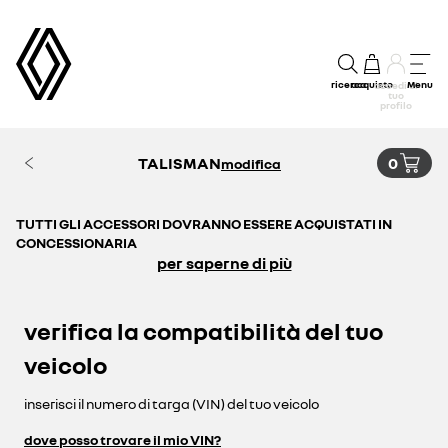
ricerca
acquisto
Menu
accedi al
tuo
profilo
TALISMAN
0
modifica
TUTTI GLI ACCESSORI DOVRANNO ESSERE ACQUISTATI IN
CONCESSIONARIA
per saperne di più
verifica la compatibilità del tuo
veicolo
inserisci il numero di targa (VIN) del tuo veicolo
dove posso trovare il mio VIN?