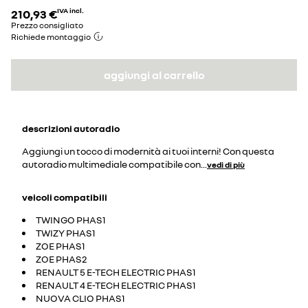
210,93 €
IVA incl.
Prezzo consigliato
Richiede montaggio
aggiungi al carrello
descrizioni
autoradio
Aggiungi un tocco di modernità ai tuoi interni! Con questa
autoradio multimediale compatibile con
...
vedi di più
veicoli compatibili
TWINGO PHAS1
TWIZY PHAS1
ZOE PHAS1
ZOE PHAS2
RENAULT 5 E-TECH ELECTRIC PHAS1
RENAULT 4 E-TECH ELECTRIC PHAS1
NUOVA CLIO PHAS1