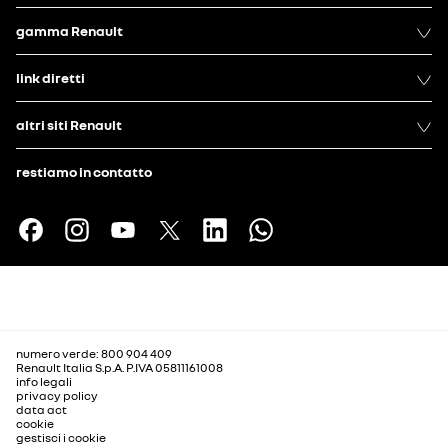
gamma Renault
link diretti
altri siti Renault
restiamo in contatto
numero verde: 800 904 409
Renault Italia S.p.A. P.IVA 05811161008
info legali
privacy policy
data act
cookie
gestisci i cookie