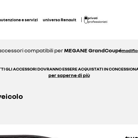
privati
utenzione e servizi
universo Renault
professionisti
accessori compatibili per
MEGANE GrandCoupé
modific
TI GLI ACCESSORI DOVRANNO ESSERE ACQUISTATI IN CONCESSION
per saperne di più
veicolo
twe