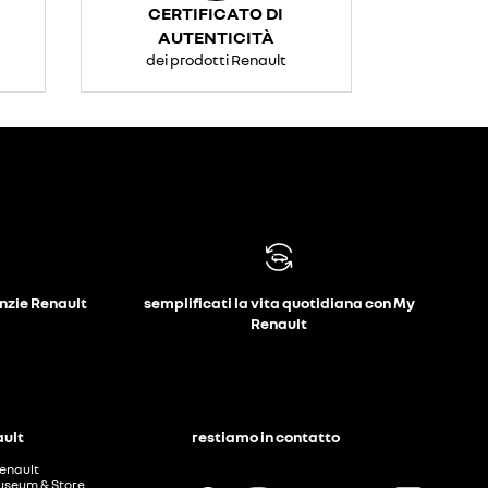
CERTIFICATO DI
AUTENTICITÀ
dei prodotti Renault
anzie Renault
semplificati la vita quotidiana con My
Renault
ault
restiamo in contatto
enault
useum & Store