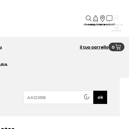
ricerca
acquisto
rete
contatti
accedi al
tuo
profilo
il tuo carrello
0
a
ARIA
ok
eter