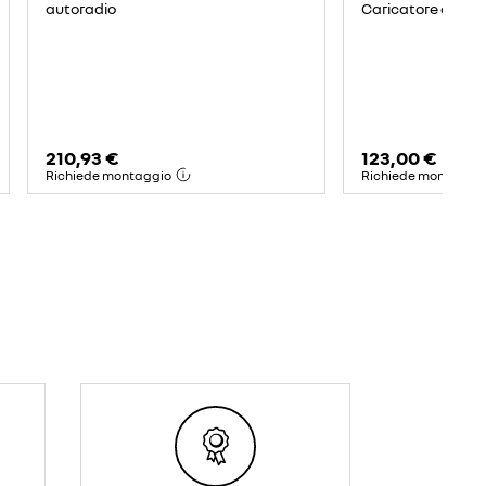
autoradio
Caricatore ad ind
210,93 €
123,00 €
Richiede montaggio
Richiede montaggi