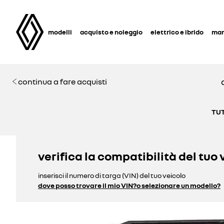
modelli
acquisto e noleggio
elettrico e ibrido
man
continua a fare acquisti
TUT
verifica la compatibilità del tuo 
inserisci il numero di targa (VIN) del tuo veicolo
dove posso trovare il mio VIN?
o selezionare un modello?