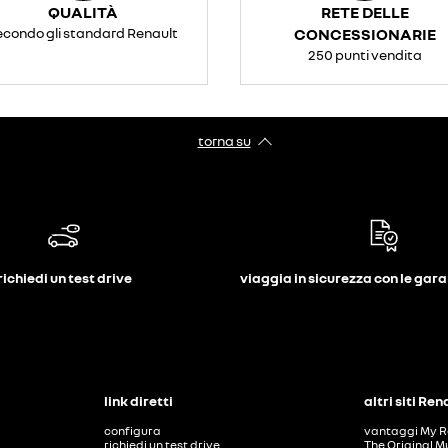
QUALITÀ
RETE DELLE
econdo gli standard Renault
CONCESSIONARIE
250 punti vendita
torna su
richiedi un test drive
viaggia in sicurezza con le gar
link diretti
altri siti Ren
configura
vantaggi My R
richiedi un test drive
The Original M