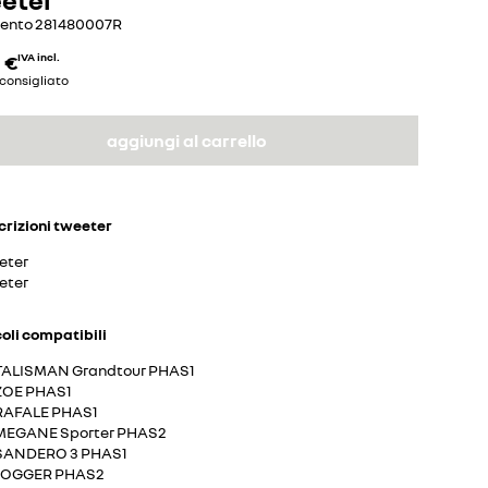
mento
281480007R
 €
IVA incl.
consigliato
aggiungi al carrello
crizioni
tweeter
eter
eter
coli compatibili
TALISMAN Grandtour PHAS1
ZOE PHAS1
RAFALE PHAS1
MEGANE Sporter PHAS2
SANDERO 3 PHAS1
JOGGER PHAS2