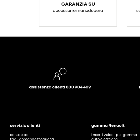
GARANZIA SU
accessori e manodopera
s
assistenza clienti 800 904 409
servizio clienti
gamma Renault
contattaci
i nostri veicoli per gamma
faq - domande frequenti
auto elettriche