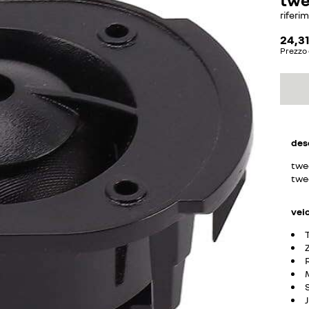
riferi
24,31
Prezzo 
des
twe
twe
vei