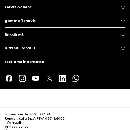
servizio clienti
gamma Renault
link diretti
altri siti Renault
restiamo in contatto
numero verde: 800 904 409
Renault Italia S.p.A. P.IVA 05811161008
info legali
privacy policy