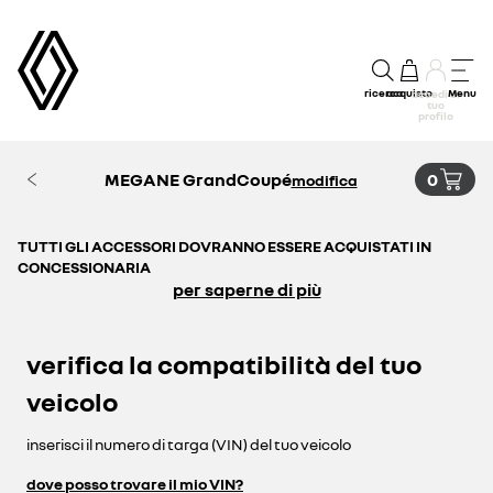
ricerca
acquisto
Menu
accedi al
tuo
profilo
MEGANE GrandCoupé
0
modifica
TUTTI GLI ACCESSORI DOVRANNO ESSERE ACQUISTATI IN
CONCESSIONARIA
per saperne di più
verifica la compatibilità del tuo
veicolo
inserisci il numero di targa (VIN) del tuo veicolo
dove posso trovare il mio VIN?