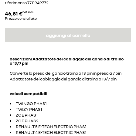
riferimento
7711949772
46,81 €
IVA incl.
Prezzo consigliato
aggiungi al carrello
descrizioni
Adattatore del cablaggio del gancio di traino
a 13/7 pin
Converte la presa del gancio traino a 13 pin in presa a 7 pin
Adattatore del cablaggio del gancio di traino a 13/7 pin
veicoli compatibili
TWINGO PHAS1
TWIZY PHAS1
ZOE PHAS1
ZOE PHAS2
RENAULT 5 E-TECH ELECTRIC PHAS1
RENAULT 4 E-TECH ELECTRIC PHAS1