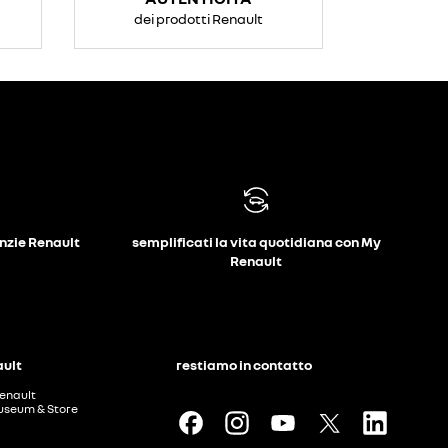
dei prodotti Renault
anzie Renault
semplificati la vita quotidiana con My
Renault
ault
restiamo in contatto
enault
useum & Store