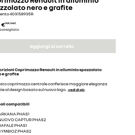
zzolato nero e grafite
mento
403158935R
 €
IVA incl.
consigliato
aggiungi al carrello
crizioni
Coprimozzo Renault in alluminio spazzolato
 e grafite
sto coprimozzo centrale conferisce maggiore eleganza
ie al design basato sul nuovo logo
...
vedi di più
coli compatibili
ARKANA PHAS1
NUOVO CAPTUR PHAS2
RAFALE PHAS1
SYMBIOZ PHAS2