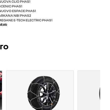
NUOVA CLIO PHAS1
SCENIC PHAS1
NUOVO ESPACE PHAS1
ARKANA NBI PHAS2
MEGANE E-TECH ELECTRIC PHAS1
di più
ero