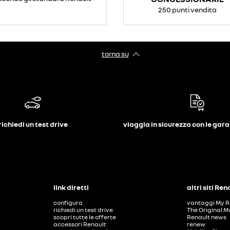
250 punti vendita
torna su
richiedi un test drive
viaggia in sicurezza con le gar
link diretti
altri siti Ren
configura
vantaggi My R
richiedi un test drive
The Original M
scopri tutte le offerte
Renault news
accessori Renault
renew