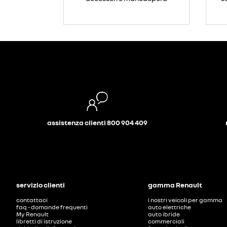
assistenza clienti 800 904 409
servizio clienti
gamma Renault
contattaci
i nostri veicoli per gamma
faq - domande frequenti
auto elettriche
My Renault
auto ibride
libretti di istruzione
commerciali