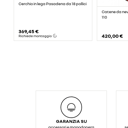
Cerchio in lega Pasadena da 18 pollici
Catene da nev
110
369,45 €
420,00 €
Richiede montaggio
GARANZIA SU
accessori e manodopera
s