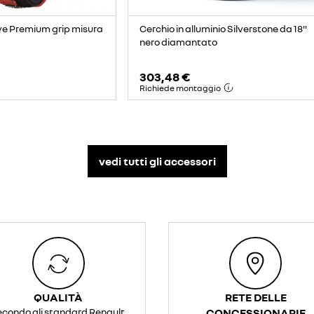
Cerchio in alluminio Silverstone da 18"
e Premium grip misura
nero diamantato
303,48 €
Richiede montaggio
vedi tutti gli accessori​
QUALITÀ
RETE DELLE
econdo gli standard Renault
CONCESSIONARIE