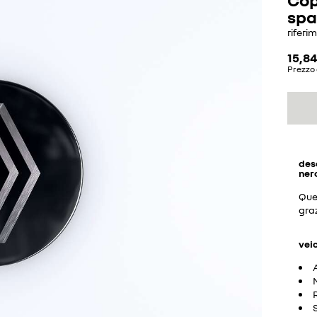
spa
riferi
15,84
Prezzo 
des
nero
Que
graz
vei