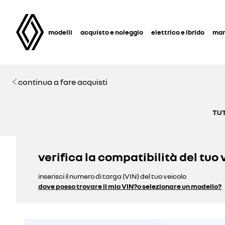
modelli
acquisto e noleggio
elettrico e ibrido
man
continua a fare acquisti
TUT
verifica la compatibilità del tuo 
inserisci il numero di targa (VIN) del tuo veicolo
dove posso trovare il mio VIN?
o selezionare un modello?