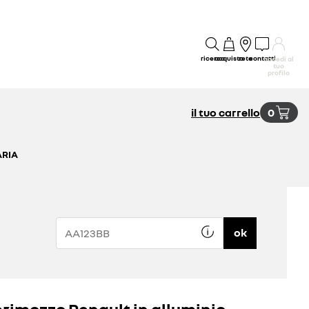
ricerca
acquisto
rete
contatti
accedi al
tuo
profilo
il tuo carrello
0
ARIA
ok
rimozzo Renault in alluminio