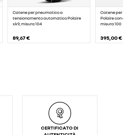
Catene per pneumatico a
Catene per pneuma
tensionamento automatico Polaire
Polaire con ader
xk9, misura 104
misura 100
89,67 €
395,00 €
CERTIFICATO DI
AUTENTICITÀ