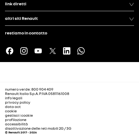
link diretti
altri siti Renault
restiamo in contatto
numero verde: 800 904 409
Renault Italia S.p.A. P.IVA 05811161008
info legali
privacy policy
data act
cookie
gestisci i cookie
profilazione
accessibilità
disattivazione delle reti mobili 2G / 3G
© Renault 2017 - 2026