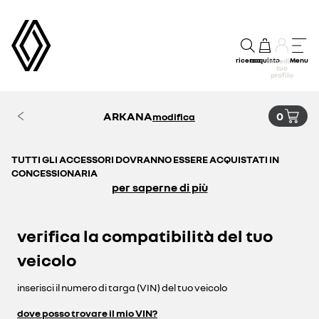
ricerca
acquisto
Menu
accedi al
tuo
profilo
ARKANA
0
modifica
TUTTI GLI ACCESSORI DOVRANNO ESSERE ACQUISTATI IN
CONCESSIONARIA
per saperne di più
verifica la compatibilità del tuo
veicolo
inserisci il numero di targa (VIN) del tuo veicolo
dove posso trovare il mio VIN?