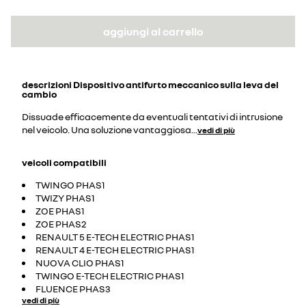
aggiungi al carrello
descrizioni
Dispositivo antifurto meccanico sulla leva del
cambio
Dissuade efficacemente da eventuali tentativi di intrusione
nel veicolo. Una soluzione vantaggiosa
...
vedi di più
veicoli compatibili
TWINGO PHAS1
TWIZY PHAS1
ZOE PHAS1
ZOE PHAS2
RENAULT 5 E-TECH ELECTRIC PHAS1
RENAULT 4 E-TECH ELECTRIC PHAS1
NUOVA CLIO PHAS1
TWINGO E-TECH ELECTRIC PHAS1
FLUENCE PHAS3
vedi di più