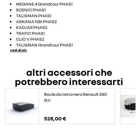
MEGANE 4 Grandtour PHAS1
SCENIC PHAS1
TALISMAN PHAS1
ARKANA NBI PHAS2
KADJAR PHAS2
TRAFIC PHAS1
CLIO V PHAS2
TALISMAN Grandtour PHAS1
vedi di più
altri accessori che
potrebbero interessarti
Baule da tetto nero Renault 380
litri
528,00 €