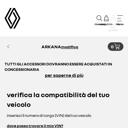
ricerca
acquisto
Menu
accedi al
tuo
profilo
ARKANA
0
modifica
TUTTI GLI ACCESSORI DOVRANNO ESSERE ACQUISTATI IN
CONCESSIONARIA
per saperne di più
verifica la compatibilità del tuo
veicolo
inserisci il numero di targa (VIN) del tuo veicolo
dove posso trovare il mio VIN?