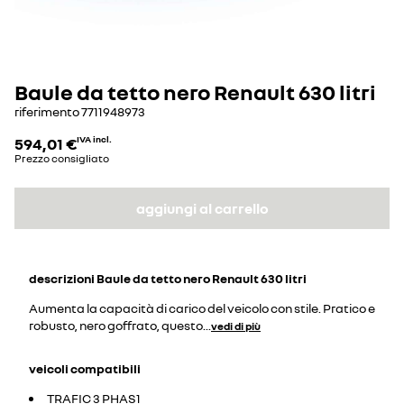
Baule da tetto nero Renault 630 litri
riferimento
7711948973
594,01 €
IVA incl.
Prezzo consigliato
aggiungi al carrello
descrizioni
Baule da tetto nero Renault 630 litri
Aumenta la capacità di carico del veicolo con stile. Pratico e
robusto, nero goffrato, questo
...
vedi di più
veicoli compatibili
TRAFIC 3 PHAS1