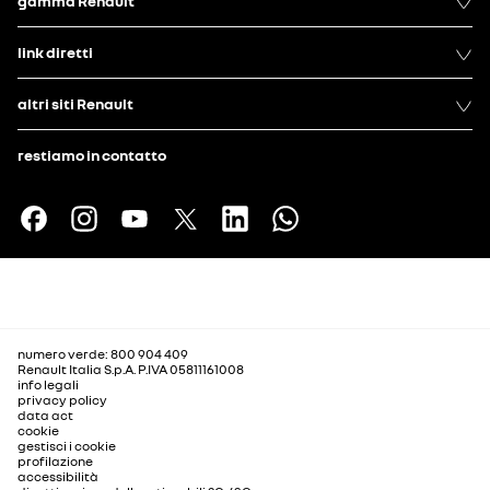
gamma Renault
link diretti
altri siti Renault
restiamo in contatto
numero verde: 800 904 409
Renault Italia S.p.A. P.IVA 05811161008
info legali
privacy policy
data act
cookie
gestisci i cookie
profilazione
accessibilità