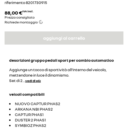
riferimento
8201730915
88,00 €
IVA incl.
Prezzo consigliato
Richiede montaggio
aggiungi al carrello
descrizioni
gruppo pedali sport per cambio automatico
Aggiunge un tocco di sportività all'interno del veicolo,
mettendone in luce il dinamismo.
Set di 2
...
vedi di più
veicoli compatibili
NUOVO CAPTUR PHAS2
ARKANA NBI PHAS2
CAPTUR PHAS1
DUSTER 2 PHAS1
SYMBIOZ PHAS2