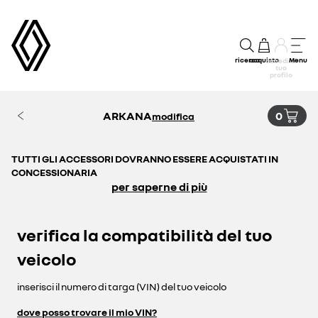
ricerca
acquisto
Menu
accedi al
tuo
profilo
ARKANA
0
modifica
TUTTI GLI ACCESSORI DOVRANNO ESSERE ACQUISTATI IN
CONCESSIONARIA
per saperne di più
verifica la compatibilità del tuo
veicolo
inserisci il numero di targa (VIN) del tuo veicolo
dove posso trovare il mio VIN?