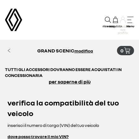
ricerca
acquisto
Menu
accedi al
tuo
profilo
GRAND SCENIC
0
modifica
TUTTI GLI ACCESSORI DOVRANNO ESSERE ACQUISTATI IN
CONCESSIONARIA
per saperne di più
verifica la compatibilità del tuo
veicolo
inserisci il numero di targa (VIN) del tuo veicolo
dove posso trovare il mio VIN?