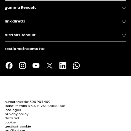
gamma Renault
link diretti
altri siti Renault
restiamo in contatto
numero verde: 800 904 409
Renault Italia S.p.A. P.IVA 05811161008
info legali
privacy policy
data act
cookie
gestisci i cookie
profilazione