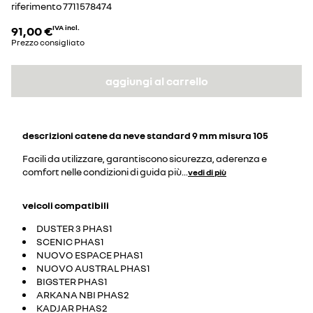
riferimento
7711578474
91,00 €
IVA incl.
Prezzo consigliato
aggiungi al carrello
descrizioni
catene da neve standard 9 mm misura 105
Facili da utilizzare, garantiscono sicurezza, aderenza e
comfort nelle condizioni di guida più
...
vedi di più
veicoli compatibili
DUSTER 3 PHAS1
SCENIC PHAS1
NUOVO ESPACE PHAS1
NUOVO AUSTRAL PHAS1
BIGSTER PHAS1
ARKANA NBI PHAS2
KADJAR PHAS2