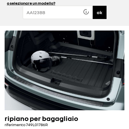
o selezionare un modello?
ok
ripiano per bagagliaio
riferimento
749L01786R