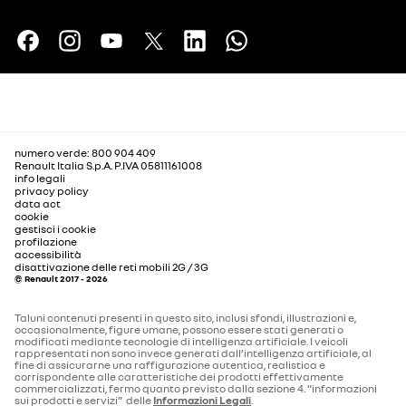
numero verde: 800 904 409
Renault Italia S.p.A. P.IVA 05811161008
info legali
privacy policy
data act
cookie
gestisci i cookie
profilazione
accessibilità
disattivazione delle reti mobili 2G / 3G
© Renault 2017 - 2026
Taluni contenuti presenti in questo sito, inclusi sfondi, illustrazioni e,
occasionalmente, figure umane, possono essere stati generati o
modificati mediante tecnologie di intelligenza artificiale. I veicoli
rappresentati non sono invece generati dall’intelligenza artificiale, al
fine di assicurarne una raffigurazione autentica, realistica e
corrispondente alle caratteristiche dei prodotti effettivamente
commercializzati, fermo quanto previsto dalla sezione 4. “informazioni
sui prodotti e servizi” delle
Informazioni Legali
.