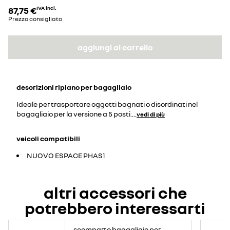
87,75 €
IVA incl.
Prezzo consigliato
aggiungi al carrello
descrizioni
ripiano per bagagliaio
Ideale per trasportare oggetti bagnati o disordinati nel
bagagliaio per la versione a 5 posti.
...
vedi di più
veicoli compatibili
NUOVO ESPACE PHAS1
altri accessori che
potrebbero interessarti
scomparto bagagliaio per