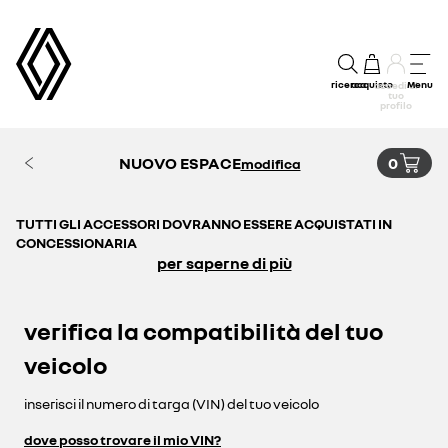
ricerca
acquisto
Menu
accedi al
tuo
profilo
NUOVO ESPACE
0
modifica
TUTTI GLI ACCESSORI DOVRANNO ESSERE ACQUISTATI IN
CONCESSIONARIA
per saperne di più
verifica la compatibilità del tuo
veicolo
inserisci il numero di targa (VIN) del tuo veicolo
dove posso trovare il mio VIN?