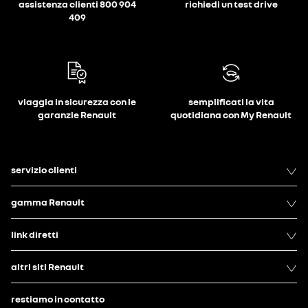
assistenza clienti 800 904
richiedi un test drive
409
viaggia in sicurezza con le
semplificati la vita
garanzie Renault
quotidiana con My Renault
servizio clienti
gamma Renault
link diretti
altri siti Renault
restiamo in contatto