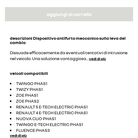
aggiungi al carrello
descrizioni
Dispositivo antifurto meccanico sulla leva del
cambio
Dissuade efficacemente da eventuali tentativi di intrusione
nel veicolo. Una soluzione vantaggiosa
...
vedi di più
veicoli compatibili
TWINGO PHAS1
TWIZY PHAS1
ZOE PHAS1
ZOE PHAS2
RENAULT 5 E-TECH ELECTRIC PHAS1
RENAULT 4 E-TECH ELECTRIC PHAS1
NUOVA CLIO PHAS1
TWINGO E-TECH ELECTRIC PHAS1
FLUENCE PHAS3
vedi di più