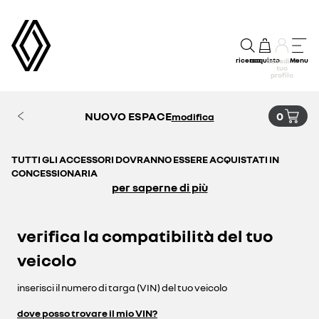
ricerca
acquisto
Menu
accedi al
tuo
profilo
NUOVO ESPACE
0
modifica
TUTTI GLI ACCESSORI DOVRANNO ESSERE ACQUISTATI IN
CONCESSIONARIA
per saperne di più
verifica la compatibilità del tuo
veicolo
inserisci il numero di targa (VIN) del tuo veicolo
dove posso trovare il mio VIN?