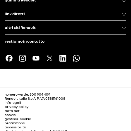
link diretti
altri siti Renault
restiamo in contatto
numero verde: 800 904 409
Renault Italia S.p.A. P.IVA 05811161008
info legali
privacy policy
data act
cookie
gestisci i cookie
profilazione
accessibilità