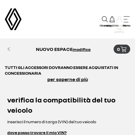
ricerca
acquisto
Menu
accedi al
tuo
profilo
NUOVO ESPACE
0
modifica
TUTTI GLI ACCESSORI DOVRANNO ESSERE ACQUISTATI IN
CONCESSIONARIA
per saperne di più
verifica la compatibilità del tuo
veicolo
inserisci il numero di targa (VIN) del tuo veicolo
dove posso trovare il mio VIN?