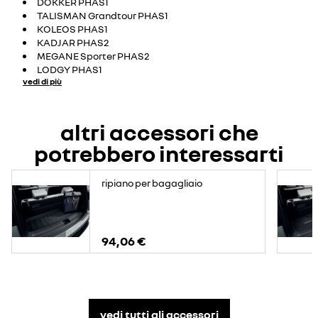
DOKKER PHAS1
TALISMAN Grandtour PHAS1
KOLEOS PHAS1
KADJAR PHAS2
MEGANE Sporter PHAS2
LODGY PHAS1
vedi di più
altri accessori che
potrebbero interessarti
ripiano per bagagliaio
94,06 €
vedi tutti gli accessori​