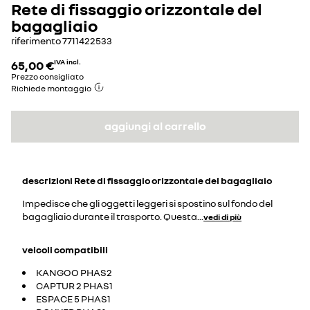
Rete di fissaggio orizzontale del
bagagliaio
riferimento
7711422533
65,00 €
IVA incl.
Prezzo consigliato
Richiede montaggio
aggiungi al carrello
descrizioni
Rete di fissaggio orizzontale del bagagliaio
Impedisce che gli oggetti leggeri si spostino sul fondo del
bagagliaio durante il trasporto. Questa
...
vedi di più
veicoli compatibili
KANGOO PHAS2
CAPTUR 2 PHAS1
ESPACE 5 PHAS1