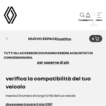
ricerca
acquisto
Menu
accedi al
tuo
profilo
NUOVO ESPACE
0
modifica
TUTTI GLI ACCESSORI DOVRANNO ESSERE ACQUISTATI IN
CONCESSIONARIA
per saperne di più
verifica la compatibilità del tuo
veicolo
inserisci il numero di targa (VIN) del tuo veicolo
dove posso trovare il mio VIN?