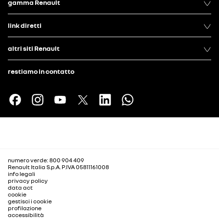
gamma Renault
link diretti
altri siti Renault
restiamo in contatto
numero verde: 800 904 409
Renault Italia S.p.A. P.IVA 05811161008
info legali
privacy policy
data act
cookie
gestisci i cookie
profilazione
accessibilità