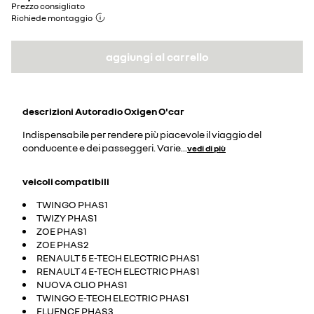
Prezzo consigliato
Richiede montaggio
aggiungi al carrello
descrizioni
Autoradio Oxigen O'car
Indispensabile per rendere più piacevole il viaggio del
conducente e dei passeggeri. Varie
...
vedi di più
veicoli compatibili
TWINGO PHAS1
TWIZY PHAS1
ZOE PHAS1
ZOE PHAS2
RENAULT 5 E-TECH ELECTRIC PHAS1
RENAULT 4 E-TECH ELECTRIC PHAS1
NUOVA CLIO PHAS1
TWINGO E-TECH ELECTRIC PHAS1
FLUENCE PHAS3