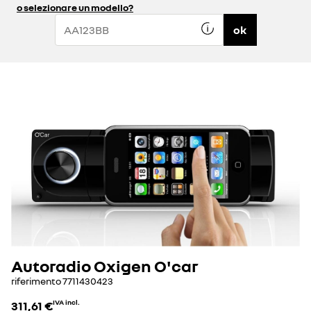
o selezionare un modello?
ok
Autoradio Oxigen O'car
riferimento
7711430423
311,61 €
IVA incl.