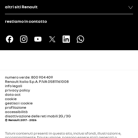
altri siti Renault
restiamo in contatto
numero verde: 800 904 409
Renault Italia S.p.A. P.IVA 05811161008
info legali
privacy policy
data act
cookie
gestisci i cookie
profilazione
accessibilità
disattivazione delle reti mobili 2G / 3G
© Renault 2017 - 2026
Taluni contenuti presenti in questo sito, inclusi sfondi, illustrazioni e,
occasionalmente, figure umane, possono essere stati generati o