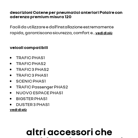
descrizioni
Catene per pneumatici anteriori Polaire con
aderenza premium misura 120
Facili da utilizzare e dall'installazione estremamente
rapida, garantiscono sicurezza, comfort e
...
vedi di più
veicoli compatibili
TRAFIC PHAS1
TRAFIC PHAS2
TRAFIC 3 PHAS2
TRAFIC 3 PHAS1
SCENIC PHAS1
TRAFIC Passenger PHAS2
NUOVO ESPACE PHAS1
BIGSTER PHAS1
DUSTER 3 PHAS1
vedi di più
altri accessori che