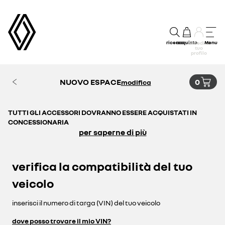
ricerca
acquisto
Menu
accedi al
tuo
profilo
NUOVO ESPACE
0
modifica
TUTTI GLI ACCESSORI DOVRANNO ESSERE ACQUISTATI IN
CONCESSIONARIA
per saperne di più
verifica la compatibilità del tuo
veicolo
inserisci il numero di targa (VIN) del tuo veicolo
dove posso trovare il mio VIN?