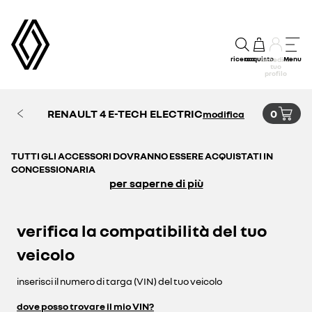
ricerca
acquisto
Menu
accedi al
tuo
profilo
RENAULT 4 E-TECH ELECTRIC
0
modifica
TUTTI GLI ACCESSORI DOVRANNO ESSERE ACQUISTATI IN
CONCESSIONARIA
per saperne di più
verifica la compatibilità del tuo
veicolo
inserisci il numero di targa (VIN) del tuo veicolo
dove posso trovare il mio VIN?