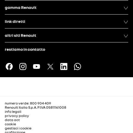
gamma Renault
link diretti
altri siti Renault
restiamo in contatto
numero verde: 800 904 409
Renault Italia S.p.A. P.IVA 05811161008
info legali
privacy policy
data act
cookie
gestisci i cookie
profilazione