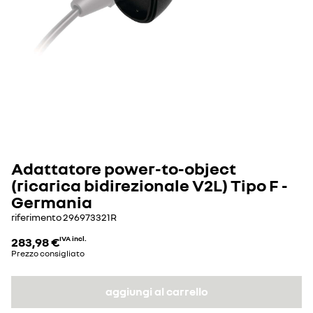
Adattatore power-to-object
(ricarica bidirezionale V2L) Tipo F -
Germania
riferimento
296973321R
283,98 €
IVA incl.
Prezzo consigliato
aggiungi al carrello