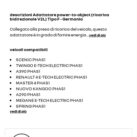
descrizioni
Adattatore power-to-object (ricarica
bidirezionale V2L) Tipo F - Germania
Collegato alla presa di ricarica del veicolo, questo
adattatore è in grado di fornire energia
...
vedi di più
veicoli compatibili
SCENIC PHAS1
TWINGO E-TECH ELECTRIC PHAS1
A390 PHAS1
RENAULT 4 E-TECH ELECTRIC PHAS1
MASTER 4 PHAS1
NUOVO KANGOO PHAS1
A290 PHAS1
MEGANE E-TECH ELECTRIC PHAS1
SPRING PHAS1
vedi di più